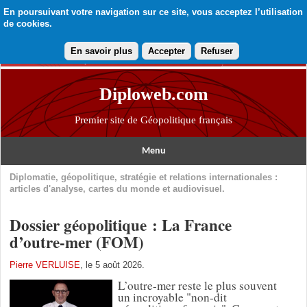
En poursuivant votre navigation sur ce site, vous acceptez l’utilisation
de cookies.
En savoir plus
Accepter
Refuser
Diploweb.com
Premier site de Géopolitique français
Menu
Diplomatie, géopolitique, stratégie et relations internationales :
articles d'analyse, cartes du monde et audiovisuel.
Dossier géopolitique : La France
d’outre-mer (FOM)
Pierre VERLUISE
, le 5 août 2026.
L’outre-mer reste le plus souvent
un incroyable "non-dit