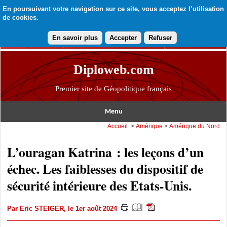
En poursuivant votre navigation sur ce site, vous acceptez l’utilisation
de cookies.
En savoir plus
Accepter
Refuser
Diploweb.com
Premier site de Géopolitique français
Menu
Accueil
>
Amérique
>
Amérique du Nord
L’ouragan Katrina : les leçons d’un
échec. Les faiblesses du dispositif de
sécurité intérieure des Etats-Unis.
Par
Eric STEIGER
, le 1er août 2024