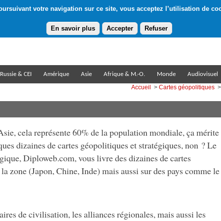
ursuivant votre navigation sur ce site, vous acceptez l’utilisation de co
Abonnement gratuit à la Lettre du Diploweb
Pa
En savoir plus
Accepter
Refuser
Russie & CEI
Amérique
Asie
Afrique & M.-O.
Monde
Audiovisuel
Accueil
>
Cartes géopolitiques
>
’Asie, cela représente 60% de la population mondiale, ça mérite
ques dizaines de cartes géopolitiques et stratégiques, non ? Le
égique, Diploweb.com, vous livre des dizaines de cartes
e la zone (Japon, Chine, Inde) mais aussi sur des pays comme le
ires de civilisation, les alliances régionales, mais aussi les