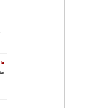
n
 la
tat