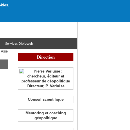
okies.
rticipation libre par CB ou Paypal, Merci !
Services Diploweb
 Asie
Direction
Directeur, P. Verluise
Conseil scientifique
Mentoring et coaching
géopolitique