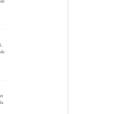
nde
G.
nde
et
la