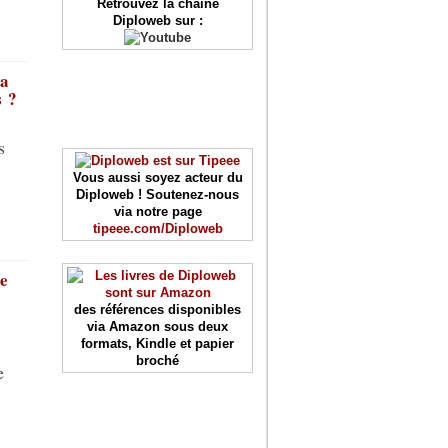
Retrouvez la chaîne
Diploweb sur :
a
s ?
s
Vous aussi soyez acteur du
Diploweb ! Soutenez-nous
via notre page
tipeee.com/Diploweb
e
des références disponibles
via Amazon sous deux
formats, Kindle et papier
broché
e