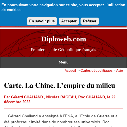
En poursuivant votre navigation sur ce site, vous acceptez l’utilisation
de cookies.
En savoir plus
Accepter
Refuser
Diploweb.com
Premier site de Géopolitique français
Menu
Accueil
>
Cartes géopolitiques
>
Asie
Carte. La Chine. L’empire du milieu
Par
Gérard CHALIAND
,
Nicolas RAGEAU
,
Roc CHALIAND
, le 22
décembre 2022.
Gérard Chaliand a enseigné à l’ENA, à l’Ecole de Guerre et a
été professeur invité dans de nombreuses universités. Roc