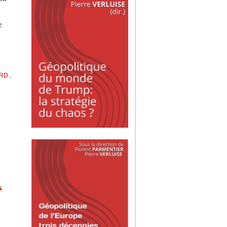
e
ARD
,
s