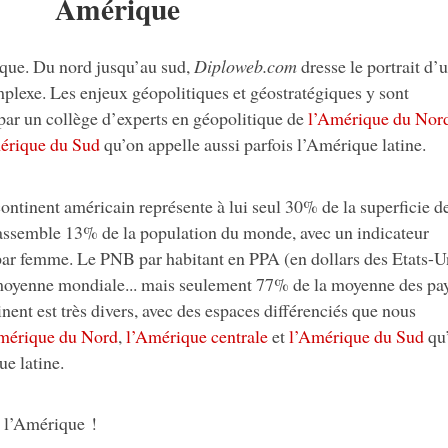
Amérique
ique. Du nord jusqu’au sud,
Diploweb.com
dresse le portrait d’
mplexe. Les enjeux géopolitiques et géostratégiques y sont
 par un collège d’experts en géopolitique de
l’Amérique du Nor
érique du Sud
qu’on appelle aussi parfois l’Amérique latine.
ntinent américain représente à lui seul 30% de la superficie d
 rassemble 13% de la population du monde, avec un indicateur
par femme. Le PNB par habitant en PPA (en dollars des Etats-U
moyenne mondiale... mais seulement 77% de la moyenne des pa
inent est très divers, avec des espaces différenciés que nous
mérique du Nord
,
l’Amérique centrale
et
l’Amérique du Sud
qu
e latine.
e l’Amérique !