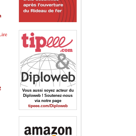
n
Lire
2
Vous aussi soyez acteur du
Diploweb ! Soutenez-nous
via notre page
tipeee.com/Diploweb