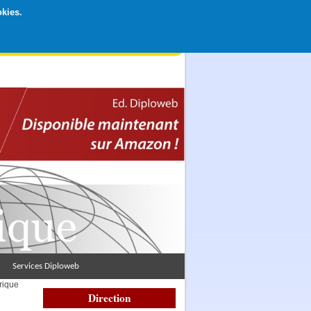
okies.
rticipation libre par CB ou Paypal, Merci !
Services Diploweb
ique
Direction