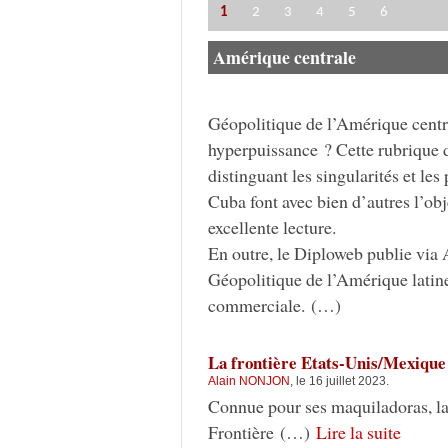
1
2
3
4
5
6
Amérique centrale
Géopolitique de l’Amérique centr
hyperpuissance ? Cette rubrique 
distinguant les singularités et 
Cuba font avec bien d’autres l’obj
excellente lecture.
En outre, le Diploweb publie via
Géopolitique de l’Amérique latine 
commerciale. (…)
La frontière Etats-Unis/Mexique
Alain NONJON
, le 16 juillet 2023.
Connue pour ses maquiladoras, la 
Frontière (…)
Lire la suite