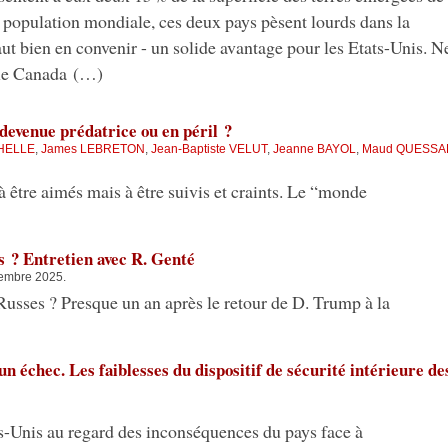
 population mondiale, ces deux pays pèsent lourds dans la
aut bien en convenir - un solide avantage pour les Etats-Unis. N
"le Canada (…)
devenue prédatrice ou en péril ?
CHELLE
,
James LEBRETON
,
Jean-Baptiste VELUT
,
Jeanne BAYOL
,
Maud QUESS
 être aimés mais à être suivis et craints. Le “monde
s ? Entretien avec R. Genté
tembre 2025.
Russes ? Presque un an après le retour de D. Trump à la
n échec. Les faiblesses du dispositif de sécurité intérieure de
s-Unis au regard des inconséquences du pays face à