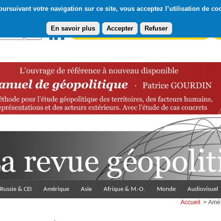
ursuivant votre navigation sur ce site, vous acceptez l’utilisation de co
En savoir plus
Accepter
Refuser
Abonnement gratuit à la Lettre du Diploweb
Pa
Russie & CEI
Amérique
Asie
Afrique & M.-O.
Monde
Audiovisuel
Accueil
> Amér