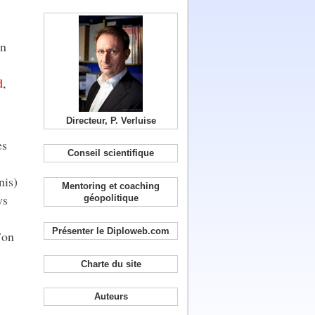
un
d
,
Directeur, P. Verluise
es
Conseil scientifique
nis)
Mentoring et coaching
ys
géopolitique
Présenter le Diploweb.com
’on
Charte du site
Auteurs