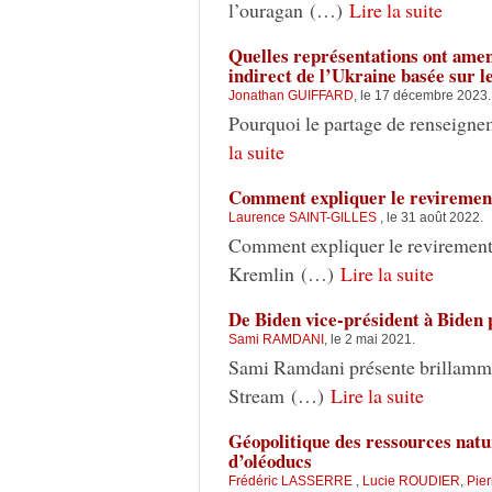
l’ouragan (…)
Lire la suite
Quelles représentations ont amen
indirect de l’Ukraine basée sur l
Jonathan GUIFFARD
, le 17 décembre 2023.
Pourquoi le partage de renseigne
la suite
Comment expliquer le revirement 
Laurence SAINT-GILLES
, le 31 août 2022.
Comment expliquer le revirement d
Kremlin (…)
Lire la suite
De Biden vice-président à Biden 
Sami RAMDANI
, le 2 mai 2021.
Sami Ramdani présente brillamme
Stream (…)
Lire la suite
Géopolitique des ressources natur
d’oléoducs
Frédéric LASSERRE
,
Lucie ROUDIER
,
Pie