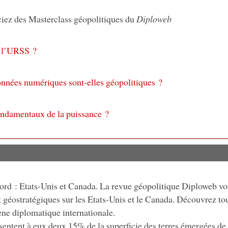
iciez des Masterclass géopolitiques du
Diploweb
i l’URSS ?
nnées numériques sont-elles géopolitiques ?
fondamentaux de la puissance ?
rd : Etats-Unis et Canada. La revue géopolitique Diploweb vo
t géostratégiques sur les Etats-Unis et le Canada. Découvrez to
ène diplomatique internationale.
sentent à eux deux 15% de la superficie des terres émergées de 