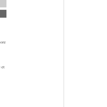
core
 et