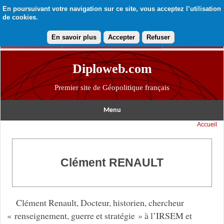
En poursuivant votre navigation sur ce site, vous acceptez l’utilisation
de cookies.
En savoir plus
Accepter
Refuser
Diploweb.com
Premier site de Géopolitique français
Menu
Accueil
Clément RENAULT
Clément Renault, Docteur, historien, chercheur
« renseignement, guerre et stratégie » à l’IRSEM et