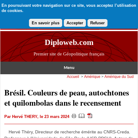
En poursuivant votre navigation sur ce site, vous acceptez l’utilisation
de cookies.
En savoir plus
Accepter
Refuser
Diploweb.com
Premier site de Géopolitique français
Menu
Accueil
>
Amérique
>
Amérique du Sud
Brésil. Couleurs de peau, autochtones
et quilombolas dans le recensement
Par
Hervé THERY
, le 23 mars 2024
Hervé Théry, Directeur de recherche émérite au CNRS-Creda.