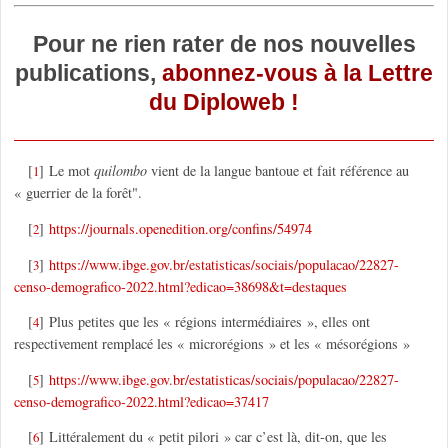
Pour ne rien rater de nos nouvelles
publications,
abonnez-vous à la Lettre
du Diploweb !
[
]
Le mot
quilombo
vient de la langue bantoue et fait référence au
1
« guerrier de la forêt".
[
]
https://journals.openedition.org/confins/54974
2
[
]
https://www.ibge.gov.br/estatisticas/sociais/populacao/22827-
3
censo-demografico-2022.html?edicao=38698&t=destaques
[
]
Plus petites que les « régions intermédiaires », elles ont
4
respectivement remplacé les « microrégions » et les « mésorégions »
[
]
https://www.ibge.gov.br/estatisticas/sociais/populacao/22827-
5
censo-demografico-2022.html?edicao=37417
[
]
Littéralement du « petit pilori » car c’est là, dit-on, que les
6