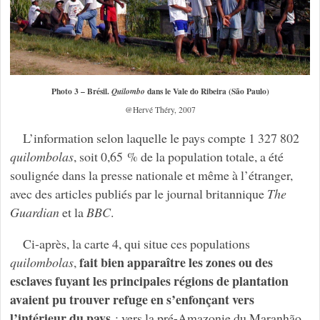
Photo 3 – Brésil.
dans le Vale do Ribeira (São Paulo)
Quilombo
@Hervé Théry, 2007
L’information selon laquelle le pays compte 1 327 802
quilombolas
, soit 0,65 % de la population totale, a été
soulignée dans la presse nationale et même à l’étranger,
avec des articles publiés par le journal britannique
The
Guardian
et la
BBC
.
Ci-après, la carte 4, qui situe ces populations
fait bien apparaître les zones ou des
quilombolas
,
esclaves fuyant les principales régions de plantation
avaient pu trouver refuge en s’enfonçant vers
l’intérieur du pays
: vers la pré-Amazonie du Maranhão,