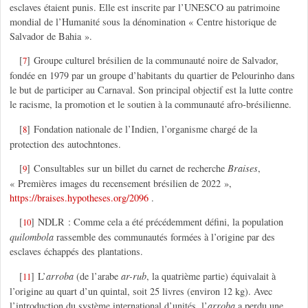
esclaves étaient punis. Elle est inscrite par l’UNESCO au patrimoine
mondial de l’Humanité sous la dénomination « Centre historique de
Salvador de Bahia ».
[
]
Groupe culturel brésilien de la communauté noire de Salvador,
7
fondée en 1979 par un groupe d’habitants du quartier de Pelourinho dans
le but de participer au Carnaval. Son principal objectif est la lutte contre
le racisme, la promotion et le soutien à la communauté afro-brésilienne.
[
]
Fondation nationale de l’Indien, l’organisme chargé de la
8
protection des autochntones.
[
]
Consultables sur un billet du carnet de recherche
Braises
,
9
« Premières images du recensement brésilien de 2022 »,
https://braises.hypotheses.org/2096
.
[
]
NDLR : Comme cela a été précédemment défini, la population
10
quilombola
rassemble des communautés formées à l’origine par des
esclaves échappés des plantations.
[
]
L’
arroba
(de l’arabe
ar-rub
, la quatrième partie) équivalait à
11
l’origine au quart d’un quintal, soit 25 livres (environ 12 kg). Avec
l’introduction du système international d’unités, l’
arroba
a perdu une