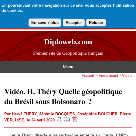
En poursuivant votre navigation sur ce site, vous acceptez l’utilisation
de cookies.
En savoir plus
Accepter
Refuser
Diploweb.com
Premier site de Géopolitique français
Menu
Accueil
>
Audiovisuel
>
Vidéo
Vidéo. H. Théry Quelle géopolitique
du Brésil sous Bolsonaro ?
Par
Hervé THERY
,
Jérémie ROCQUES
,
Joséphine BOUCHER
,
Pierre
VERLUISE
, le 24 avril 2020
Hervé Théry, directeur de recherche émérite au Creda (CNRS