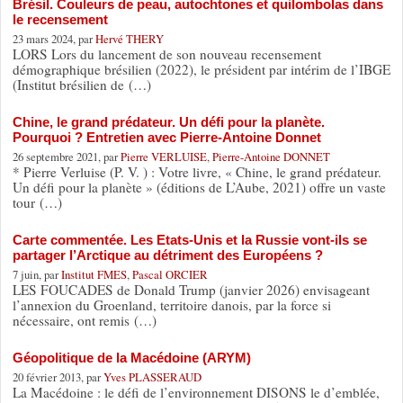
Brésil. Couleurs de peau, autochtones et quilombolas dans
le recensement
23 mars 2024, par
Hervé THERY
LORS Lors du lancement de son nouveau recensement
démographique brésilien (2022), le président par intérim de l’IBGE
(Institut brésilien de (…)
Chine, le grand prédateur. Un défi pour la planète.
Pourquoi ? Entretien avec Pierre-Antoine Donnet
26 septembre 2021, par
Pierre VERLUISE
,
Pierre-Antoine DONNET
* Pierre Verluise (P. V. ) : Votre livre, « Chine, le grand prédateur.
Un défi pour la planète » (éditions de L’Aube, 2021) offre un vaste
tour (…)
Carte commentée. Les Etats-Unis et la Russie vont-ils se
partager l’Arctique au détriment des Européens ?
7 juin, par
Institut FMES
,
Pascal ORCIER
LES FOUCADES de Donald Trump (janvier 2026) envisageant
l’annexion du Groenland, territoire danois, par la force si
nécessaire, ont remis (…)
Géopolitique de la Macédoine (ARYM)
20 février 2013, par
Yves PLASSERAUD
La Macédoine : le défi de l’environnement DISONS le d’emblée,