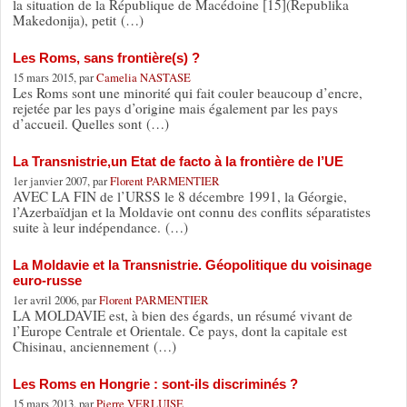
la situation de la République de Macédoine [15](Republika
Makedonija), petit (…)
Les Roms, sans frontière(s) ?
15 mars 2015, par
Camelia NASTASE
Les Roms sont une minorité qui fait couler beaucoup d’encre,
rejetée par les pays d’origine mais également par les pays
d’accueil. Quelles sont (…)
La Transnistrie,un Etat de facto à la frontière de l’UE
1er janvier 2007, par
Florent PARMENTIER
AVEC LA FIN de l’URSS le 8 décembre 1991, la Géorgie,
l’Azerbaïdjan et la Moldavie ont connu des conflits séparatistes
suite à leur indépendance. (…)
La Moldavie et la Transnistrie. Géopolitique du voisinage
euro-russe
1er avril 2006, par
Florent PARMENTIER
LA MOLDAVIE est, à bien des égards, un résumé vivant de
l’Europe Centrale et Orientale. Ce pays, dont la capitale est
Chisinau, anciennement (…)
Les Roms en Hongrie : sont-ils discriminés ?
15 mars 2013, par
Pierre VERLUISE