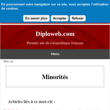
En poursuivant votre navigation sur ce site, vous acceptez l’utilisation
de cookies.
En savoir plus
Accepter
Refuser
Diploweb.com
Premier site de Géopolitique français
Menu
Mot-clé :
Minorités
Articles liés à ce mot-clé :