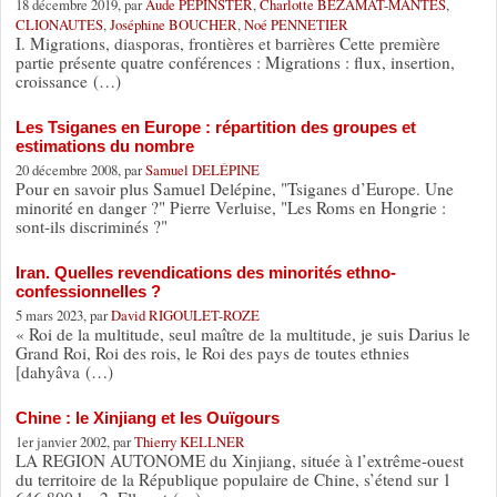
18 décembre 2019, par
Aude PEPINSTER
,
Charlotte BEZAMAT-MANTES
,
CLIONAUTES
,
Joséphine BOUCHER
,
Noé PENNETIER
I. Migrations, diasporas, frontières et barrières Cette première
partie présente quatre conférences : Migrations : flux, insertion,
croissance (…)
Les Tsiganes en Europe : répartition des groupes et
estimations du nombre
20 décembre 2008, par
Samuel DELÉPINE
Pour en savoir plus Samuel Delépine, "Tsiganes d’Europe. Une
minorité en danger ?" Pierre Verluise, "Les Roms en Hongrie :
sont-ils discriminés ?"
Iran. Quelles revendications des minorités ethno-
confessionnelles ?
5 mars 2023, par
David RIGOULET-ROZE
« Roi de la multitude, seul maître de la multitude, je suis Darius le
Grand Roi, Roi des rois, le Roi des pays de toutes ethnies
[dahyâva (…)
Chine : le Xinjiang et les Ouïgours
1er janvier 2002, par
Thierry KELLNER
LA REGION AUTONOME du Xinjiang, située à l’extrême-ouest
du territoire de la République populaire de Chine, s’étend sur 1