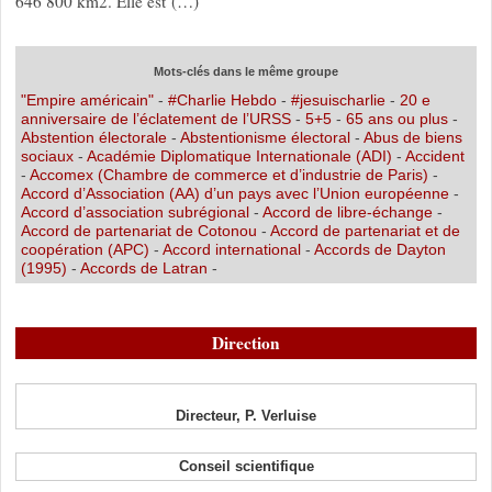
646 800 km2. Elle est (…)
Mots-clés dans le même groupe
"Empire américain"
-
#Charlie Hebdo
-
#jesuischarlie
-
20 e
anniversaire de l’éclatement de l’URSS
-
5+5
-
65 ans ou plus
-
Abstention électorale
-
Abstentionisme électoral
-
Abus de biens
sociaux
-
Académie Diplomatique Internationale (ADI)
-
Accident
-
Accomex (Chambre de commerce et d’industrie de Paris)
-
Accord d’Association (AA) d’un pays avec l’Union européenne
-
Accord d’association subrégional
-
Accord de libre-échange
-
Accord de partenariat de Cotonou
-
Accord de partenariat et de
coopération (APC)
-
Accord international
-
Accords de Dayton
(1995)
-
Accords de Latran
-
Direction
Directeur, P. Verluise
Conseil scientifique