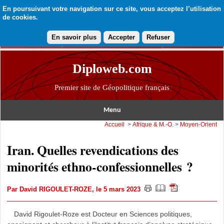
En poursuivant votre navigation sur ce site, vous acceptez l’utilisation
de cookies.
En savoir plus
Accepter
Refuser
Diploweb.com
Premier site de Géopolitique français
Menu
Accueil
>
Afrique & M.-O.
>
Moyen-Orient
Iran. Quelles revendications des
minorités ethno-confessionnelles ?
Par
David RIGOULET-ROZE
, le 5 mars 2023
David Rigoulet-Roze est Docteur en Sciences politiques,