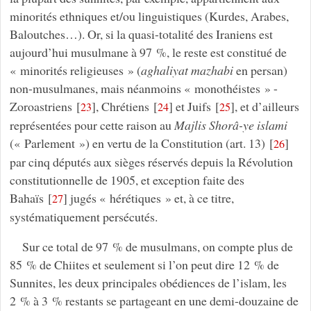
minorités ethniques et/ou linguistiques (Kurdes, Arabes,
Baloutches…). Or, si la quasi-totalité des Iraniens est
aujourd’hui musulmane à 97 %, le reste est constitué de
« minorités religieuses » (
aghaliyat mazhabi
en persan)
non-musulmanes, mais néanmoins « monothéistes » -
Zoroastriens
[
]
, Chrétiens
[
]
et Juifs
[
]
, et d’ailleurs
23
24
25
représentées pour cette raison au
Majlis Shorâ-ye islami
(« Parlement ») en vertu de la Constitution (art. 13)
[
]
26
par cinq députés aux sièges réservés depuis la Révolution
constitutionnelle de 1905, et exception faite des
Bahaïs
[
]
jugés « hérétiques » et, à ce titre,
27
systématiquement persécutés.
Sur ce total de 97 % de musulmans, on compte plus de
85 % de Chiites et seulement si l’on peut dire 12 % de
Sunnites, les deux principales obédiences de l’islam, les
2 % à 3 % restants se partageant en une demi-douzaine de