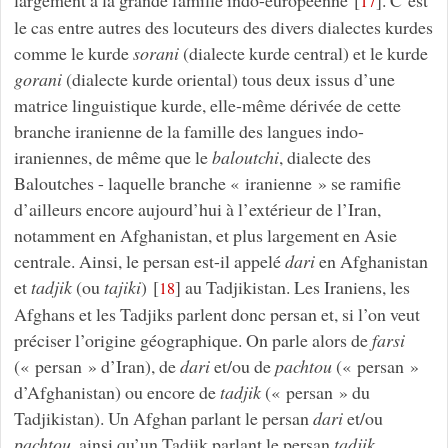
17
le cas entre autres des locuteurs des divers dialectes kurdes
comme le kurde
sorani
(dialecte kurde central) et le kurde
gorani
(dialecte kurde oriental) tous deux issus d’une
matrice linguistique kurde, elle-même dérivée de cette
branche iranienne de la famille des langues indo-
iraniennes, de même que le
baloutchi
, dialecte des
Baloutches - laquelle branche « iranienne » se ramifie
d’ailleurs encore aujourd’hui à l’extérieur de l’Iran,
notamment en Afghanistan, et plus largement en Asie
centrale. Ainsi, le persan est-il appelé
dari
en Afghanistan
et
tadjik
(ou
tajiki
)
[
]
au Tadjikistan. Les Iraniens, les
18
Afghans et les Tadjiks parlent donc persan et, si l’on veut
préciser l’origine géographique. On parle alors de
farsi
(« persan » d’Iran), de
dari
et/ou de
pachtou
(« persan »
d’Afghanistan) ou encore de
tadjik
(« persan » du
Tadjikistan). Un Afghan parlant le persan
dari
et/ou
pachtou
, ainsi qu’un Tadjik parlant le persan
tadjik