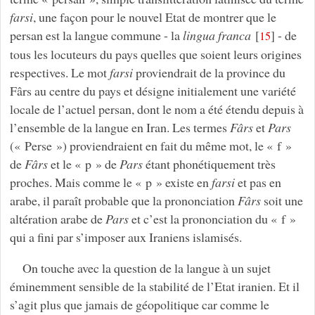
farsi
, une façon pour le nouvel Etat de montrer que le
persan est la langue commune - la
lingua franca
[
]
- de
15
tous les locuteurs du pays quelles que soient leurs origines
respectives. Le mot
farsi
proviendrait de la province du
Fârs au centre du pays et désigne initialement une variété
locale de l’actuel persan, dont le nom a été étendu depuis à
l’ensemble de la langue en Iran. Les termes
Fârs
et
Pars
(« Perse ») proviendraient en fait du même mot, le « f »
de
Fârs
et le « p » de
Pars
étant phonétiquement très
proches. Mais comme le « p » existe en
farsi
et pas en
arabe, il paraît probable que la prononciation
Fârs
soit une
altération arabe de
Pars
et c’est la prononciation du « f »
qui a fini par s’imposer aux Iraniens islamisés.
On touche avec la question de la langue à un sujet
éminemment sensible de la stabilité de l’Etat iranien. Et il
s’agit plus que jamais de géopolitique car comme le