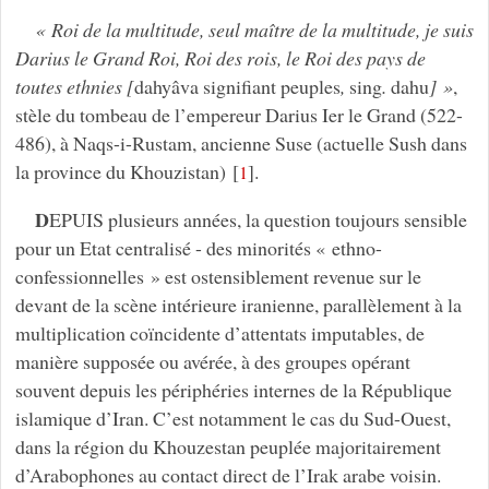
« Roi de la multitude, seul maître de la multitude, je suis
Darius le Grand Roi, Roi des rois, le Roi des pays de
toutes ethnies [
dahyâva signifiant peuples
,
sing
.
dahu
] »
,
stèle du tombeau de l’empereur Darius Ier le Grand (522-
486), à Naqs-i-Rustam, ancienne Suse (actuelle Sush dans
la province du Khouzistan)
[
]
.
1
D
EPUIS plusieurs années, la question toujours sensible
pour un Etat centralisé - des minorités « ethno-
confessionnelles » est ostensiblement revenue sur le
devant de la scène intérieure iranienne, parallèlement à la
multiplication coïncidente d’attentats imputables, de
manière supposée ou avérée, à des groupes opérant
souvent depuis les périphéries internes de la République
islamique d’Iran. C’est notamment le cas du Sud-Ouest,
dans la région du Khouzestan peuplée majoritairement
d’Arabophones au contact direct de l’Irak arabe voisin.