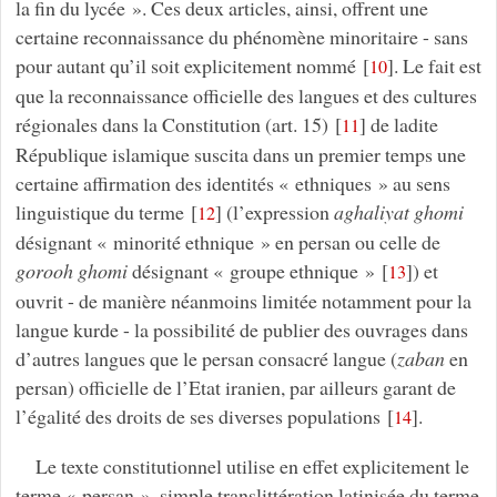
la fin du lycée ». Ces deux articles, ainsi, offrent une
certaine reconnaissance du phénomène minoritaire - sans
pour autant qu’il soit explicitement nommé
[
]
. Le fait est
10
que la reconnaissance officielle des langues et des cultures
régionales dans la Constitution (art. 15)
[
]
de ladite
11
République islamique suscita dans un premier temps une
certaine affirmation des identités « ethniques » au sens
linguistique du terme
[
]
(l’expression
aghaliyat ghomi
12
désignant « minorité ethnique » en persan ou celle de
gorooh ghomi
désignant « groupe ethnique »
[
]
) et
13
ouvrit - de manière néanmoins limitée notamment pour la
langue kurde - la possibilité de publier des ouvrages dans
d’autres langues que le persan consacré langue (
zaban
en
persan) officielle de l’Etat iranien, par ailleurs garant de
l’égalité des droits de ses diverses populations
[
]
.
14
Le texte constitutionnel utilise en effet explicitement le
terme « persan », simple translittération latinisée du terme