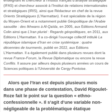
enseignant et chercheur à l’Institut français d’analyse stratégique
(IFAS) et chercheur associé à l’Institut de relations internationales
et stratégiques (IRIS), ainsi que Rédacteur en chef de la revue
Orients Stratégiques
(L’Harmattan). Il est spécialiste de la région
du Moyen-Orient et a notamment publié
Géopolitique de l’Arabie
saoudite : des Ikhwans à Al-Qaïda
, en 2005, aux Editions Armand
Colin ainsi que
L’Iran pluriel : Regards géopolitiques
, en 2011, aux
Editions L’Harmattan. Il a co-dirigé l’ouvrage collectif intitulé
La
république islamique d’Iran en crise systémique : quatre
décennies de tourments
, publié en 2022, aux Editions
L’Harmattan. Il a également publié dans plusieurs revues dont la
revue
France-Forum
, la
Revue Diplomatique
ou encore la revue
Conflits
. Il assure par ailleurs depuis plusieurs années un cours de
Sciences politiques à l’Université de Cergy-Pontoise.
Alors que l’Iran est depuis plusieurs mois
dans une phase de contestation, David Rigoulet-
Roze fait le point sur la question « ethno-
confessionnelle ». Il s’agit d’une variable non-
négligeable de la problématique étatique