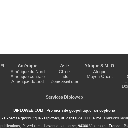
EI
Amérique
Asie
Afrique & M.-O.
Amérique du Nord
Chine
Afrique
Amérique centrale
Inde
Moyen-Orient
Amérique du Sud
Zone asiatique
Li
Dos
Services Diploweb
DIPLOWEB.COM - Premier site géopolitique francophone
S Expertise géopolitique - Diploweb, au capital de 3000 euros.
Mentions léga
publications, P. Verluise
- 1 avenue Lamartine, 94300 Vincennes, France -
Pr