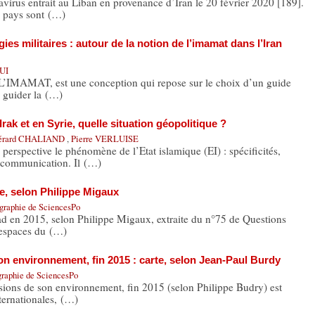
virus entrait au Liban en provenance d’Iran le 20 février 2020 [189].
x pays sont (…)
ies militaires : autour de la notion de l’imamat dans l’Iran
UI
 L’IMAMAT, est une conception qui repose sur le choix d’un guide
e guider la (…)
rak et en Syrie, quelle situation géopolitique ?
érard CHALIAND
,
Pierre VERLUISE
erspective le phénomène de l’Etat islamique (EI) : spécificités,
 communication. Il (…)
te, selon Philippe Migaux
ographie de SciencesPo
had en 2015, selon Philippe Migaux, extraite du n°75 de Questions
 espaces du (…)
son environnement, fin 2015 : carte, selon Jean-Paul Burdy
graphie de SciencesPo
ensions de son environnement, fin 2015 (selon Philippe Budry) est
ternationales, (…)