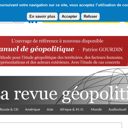
ursuivant votre navigation sur ce site, vous acceptez l’utilisation de co
En savoir plus
Accepter
Refuser
Abonnement gratuit à la Lettre du Diploweb
Pa
Russie & CEI
Amérique
Asie
Afrique & M.-O.
Monde
Audiovisuel