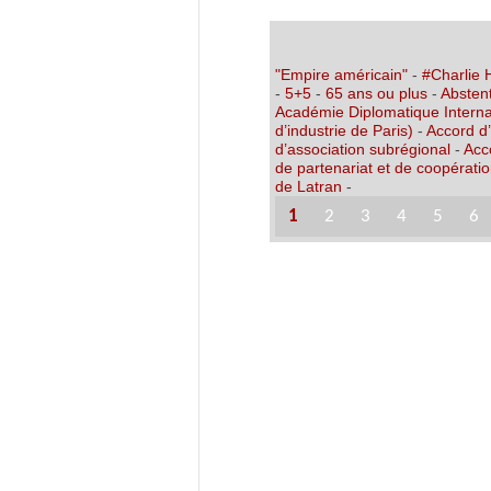
"Empire américain"
-
#Charlie
-
5+5
-
65 ans ou plus
-
Abstent
Académie Diplomatique Interna
d’industrie de Paris)
-
Accord d
d’association subrégional
-
Acc
de partenariat et de coopérati
de Latran
-
1
2
3
4
5
6