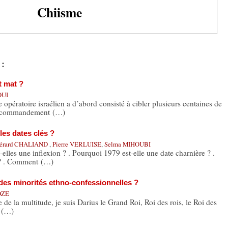
Chiisme
 :
t mat ?
OUI
atoire israélien a d’abord consisté à cibler plusieurs centaines de
 du commandement (…)
les dates clés ?
érard CHALIAND
,
Pierre VERLUISE
,
Selma MIHOUBI
les une inflexion ? . Pourquoi 1979 est-elle une date charnière ? .
 ? . Comment (…)
 des minorités ethno-confessionnelles ?
OZE
e de la multitude, je suis Darius le Grand Roi, Roi des rois, le Roi des
a (…)