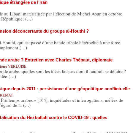
tique étrangère de l’Iran
lle au Liban, matérialisée par l’élection de Michel Aoun en octobre
a République, (…)
sion déconcertante du groupe al-Houthi ?
-Houthi, qui est passé d’une bande tribale hétéroclite à une force
 simplement (…)
e arabe ? Entretien avec Charles Thépaut, diplomate
ierre VERLUISE
de arabe, quelles sont les idées fausses dont il faudrait se défaire ?
 idée (…)
ique depuis 2011 : persistance d’une géopolitique conflictuelle
UTREMAT
Printemps arabes » [164], inquiétudes et interrogations, mêlées de
l’égard de la (…)
bilisation du Hezbollah contre le COVID-19 : quelles