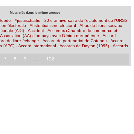
Mots-clés dans le même groupe
 Hebdo
-
#jesuischarlie
-
20 e anniversaire de l’éclatement de l’URSS
ion électorale
-
Abstentionisme électoral
-
Abus de biens sociaux
-
tionale (ADI)
-
Accident
-
Accomex (Chambre de commerce et
’Association (AA) d’un pays avec l’Union européenne
-
Accord
ord de libre-échange
-
Accord de partenariat de Cotonou
-
Accord
on (APC)
-
Accord international
-
Accords de Dayton (1995)
-
Accords
7
8
9
…
102