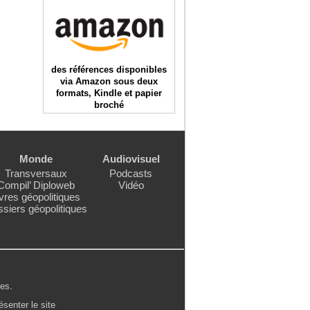
des références disponibles
via Amazon sous deux
formats, Kindle et papier
broché
Monde
Audiovisuel
Transversaux
Podcasts
Compil’ Diploweb
Vidéo
vres géopolitiques
siers géopolitiques
les
.
ésenter le site