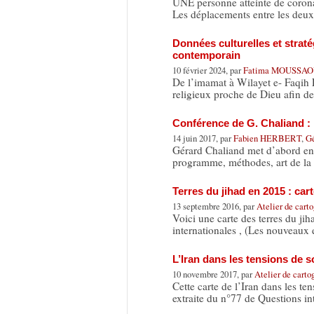
UNE personne atteinte de corona
Les déplacements entre les deu
Données culturelles et stratég
contemporain
10 février 2024, par
Fatima MOUSSAO
De l’imamat à Wilayet e- Faqih
religieux proche de Dieu afin d
Conférence de G. Chaliand : I
14 juin 2017, par
Fabien HERBERT
,
G
Gérard Chaliand met d’abord en p
programme, méthodes, art de la
Terres du jihad en 2015 : car
13 septembre 2016, par
Atelier de cart
Voici une carte des terres du ji
internationales , (Les nouveaux
L’Iran dans les tensions de 
10 novembre 2017, par
Atelier de carto
Cette carte de l’Iran dans les t
extraite du n°77 de Questions in