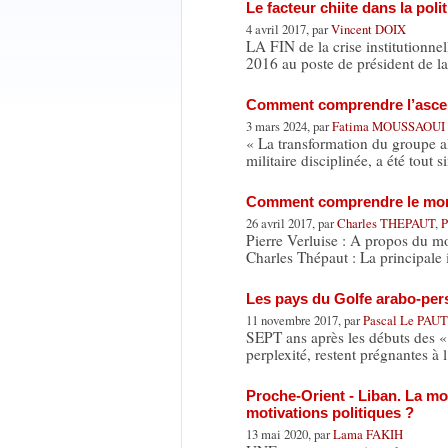
Le facteur chiite dans la poli
4 avril 2017, par
Vincent DOIX
LA FIN de la crise institutionne
2016 au poste de président de l
Comment comprendre l’ascen
3 mars 2024, par
Fatima MOUSSAOUI
« La transformation du groupe al
militaire disciplinée, a été tout
Comment comprendre le mond
26 avril 2017, par
Charles THEPAUT
,
P
Pierre Verluise : A propos du mon
Charles Thépaut : La principale
Les pays du Golfe arabo-pers
11 novembre 2017, par
Pascal Le PA
SEPT ans après les débuts des « 
perplexité, restent prégnantes à 
Proche-Orient - Liban. La mo
motivations politiques ?
13 mai 2020, par
Lama FAKIH