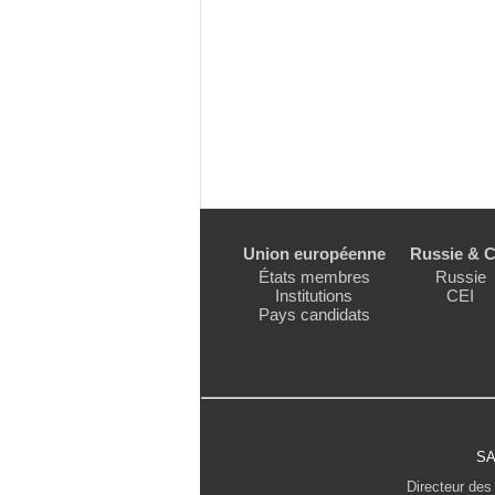
Union européenne
Russie & C
États membres
Russie
Institutions
CEI
Pays candidats
SA
Directeur des 