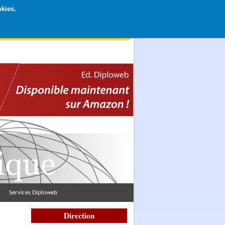
okies.
rticipation libre par CB ou Paypal, Merci !
Services Diploweb
Direction