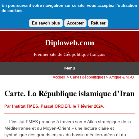
En poursuivant votre navigation sur ce site, vous acceptez l’utilisation
de cookies.
En savoir plus
Accepter
Refuser
Diploweb.com
Premier site de Géopolitique français
Menu
Accueil
>
Cartes géopolitiques
>
Afrique & M.-O.
Carte. La République islamique d’Iran
Par
Institut FMES
,
Pascal ORCIER
, le 7 février 2024.
L’institut FMES propose à travers son « Atlas stratégique de la
Méditerranée et du Moyen-Orient » une lecture claire et
synthétique des grands enjeux du bassin méditerranéen et du