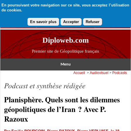
En poursuivant votre navigation sur ce site, vous acceptez l’utilisation
de cookies.
En savoir plus
Accepter
Refuser
Diploweb.com
Premier site de Géopolitique français
Menu
Accueil
>
Audiovisuel
>
Podcasts
Podcast et synthèse rédigée
Planisphère. Quels sont les dilemmes
géopolitiques de l’Iran ? Avec P.
Razoux