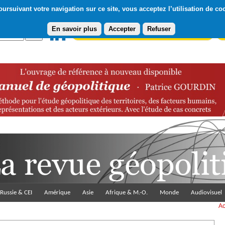
ursuivant votre navigation sur ce site, vous acceptez l’utilisation de co
En savoir plus
Accepter
Refuser
Abonnement gratuit à la Lettre du Diploweb
Pa
Russie & CEI
Amérique
Asie
Afrique & M.-O.
Monde
Audiovisuel
Ac