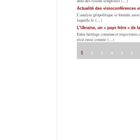
dans des visions simplistes (…)
Actualité des visioconférences e
L’analyse géopolitique se formule aussi
laquelle le (…)
L’Ukraine, un « pays frère » de 
Entre héritage commun et trajectoires d
récit russe comme (…)
1
2
3
4
5
6