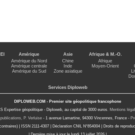
EI
Amérique
Asie
Afrique & M.-O.
Amérique du Nord
Chine
Afrique
Amérique centrale
Inde
Moyen-Orient
Amérique du Sud
Zone asiatique
Li
Dos
Services Diploweb
DIPLOWEB.COM - Premier site géopolitique francophone
S Expertise géopolitique - Diploweb, au capital de 3000 euros.
Mentions léga
publications, P. Verluise
- 1 avenue Lamartine, 94300 Vincennes, France -
Pr
ontraires) | ISSN 2111-4307 | Déclaration CNIL N°854004 | Droits de reproduct
| Dernière mise à jour le lundi 13 juillet 2026 |