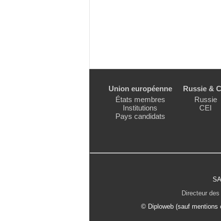
Union européenne
Russie & C
États membres
Russie
Institutions
CEI
Pays candidats
SA
Directeur des 
© Diploweb (sauf mentions c