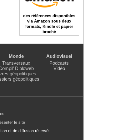
des références disponibles
via Amazon sous deux
formats, Kindle et papier
broché
Monde
Audiovisuel
Transversaux
Podcasts
Compil’ Diploweb
Vidéo
vres géopolitiques
siers géopolitiques
les
.
ésenter le site
ion et de diffusion réservés