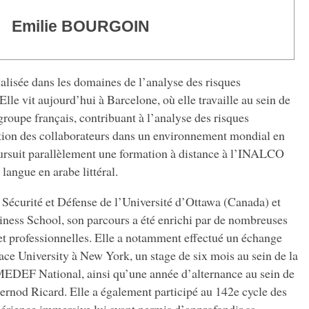
Emilie BOURGOIN
alisée dans les domaines de l’analyse des risques
Elle vit aujourd’hui à Barcelone, où elle travaille au sein de
groupe français, contribuant à l’analyse des risques
ection des collaborateurs dans un environnement mondial en
oursuit parallèlement une formation à distance à l’INALCO
langue en arabe littéral.
Sécurité et Défense de l’Université d’Ottawa (Canada) et
ss School, son parcours a été enrichi par de nombreuses
et professionnelles. Elle a notamment effectué un échange
Pace University à New York, un stage de six mois au sein de la
 MEDEF National, ainsi qu’une année d’alternance au sein de
Pernod Ricard. Elle a également participé au 142e cycle des
rience immersive lui ayant permis d’approfondir sa