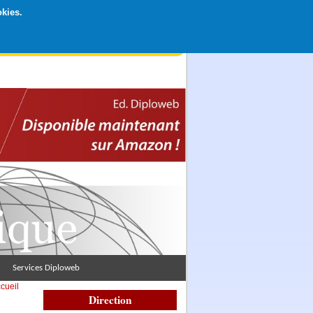
okies.
rticipation libre par CB ou Paypal, Merci !
Services Diploweb
cueil
Direction