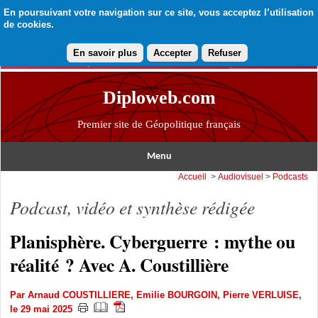
En poursuivant votre navigation sur ce site, vous acceptez l’utilisation
de cookies.
En savoir plus
Accepter
Refuser
Diploweb.com
Premier site de Géopolitique français
Menu
Accueil
>
Audiovisuel
>
Podcasts
Podcast, vidéo et synthèse rédigée
Planisphère. Cyberguerre : mythe ou
réalité ? Avec A. Coustillière
Par
Arnaud COUSTILLIERE
,
Emilie BOURGOIN
,
Pierre VERLUISE
,
le 29 mai 2025