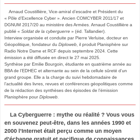
Arnaud Coustillière, Vice-amiral d’escadre et Président du
« Pôle d’Excellence Cyber ». Ancien COMCYBER 2011/17 et
DGNUM 2017/20 au ministère des Armées. Arnaud Coustillière a
publié «
Soldat de la cyberguerre
» (éd. Tallandier).
Interview organisée et conduite par Pierre Verluise, docteur en
Géopolitique, fondateur du
Diploweb
, il produit Planisphère sur
Radio Notre Dame et RCF depuis septembre 2024. Cette
émission a été diffusée en direct le 27 mai 2025.
Synthèse par Emilie Bourgoin, étudiante en quatrième année au
BBA de l’EDHEC et alternante au sein de la cellule sûreté d’un
grand groupe. Elle a la charge du suivi hebdomadaire de
l’actualité des livres, revues et conférences géopolitiques comme
de la rédaction des synthèses des épisodes de l’émission
Planisphère pour
Diploweb
.
La Cyberguerre : mythe ou réalité ? Vous vous
en souvenez peut-être, dans les années 1990 et
2000 l’Internet était perçu comme un moyen
d’échange gratuit et pacifique de connaissances.