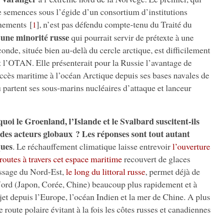
e semences sous l’égide d’un consortium d’institutions
rnements
[
]
, n’est pas défendu compte-tenu du Traité du
1
 une minorité russe
qui pourrait servir de prétexte à une
conde, située bien au-delà du cercle arctique, est difficilement
 l’OTAN. Elle présenterait pour la Russie l’avantage de
accès maritime à l’océan Arctique depuis ses bases navales de
partent ses sous-marins nucléaires d’attaque et lanceur
uoi le Groenland, l’Islande et le Svalbard suscitent-ils
t des acteurs globaux ? Les réponses sont tout autant
ques
. Le réchauffement climatique laisse entrevoir
l’ouverture
outes à travers cet espace maritime
recouvert de glaces
assage du Nord-Est,
le long du littoral russe
, permet déjà de
 Nord (Japon, Corée, Chine) beaucoup plus rapidement et à
jet depuis l’Europe, l’océan Indien et la mer de Chine. A plus
 route polaire évitant à la fois les côtes russes et canadiennes