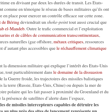
ritime en divisant par deux les durées de transit. Les Etats-
ent comme en témoigne le réseau de bases militaires qu’ils ont
e en place pour exercer un contrôle efficace sur cette zone.
it de Béring
deviendrait un
shoke-point
tout aussi crucial que
ab el-Mandeb
. Outre le trafic commercial et l’exploitation
arins et de câbles de communication transcontinentaux
,
urces naturelles (gaz offshore,
métaux critiques
, ressources
ont d’autant plus accessibles que
le réchauffement climatique
t la dimension militaire qui explique l’intérêt des Etats-Unis
que, tout particulièrement dans
le domaine de la dissuasion
e la Guerre froide, les trajectoires des missiles balistiques
is la terre (Russie, Etats-Unis, Chine) ou depuis la mer de
oire polaire qui les fait passer à proximité du Groenland et du
a présence de satellites d’alerte dans l’espace,
îles de missiles intercepteurs capables de détruire les
es au plus près des sites de lancement représente un