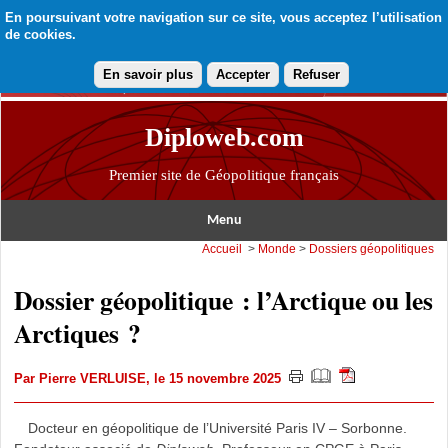
En poursuivant votre navigation sur ce site, vous acceptez l’utilisation
de cookies.
En savoir plus
Accepter
Refuser
Diploweb.com
Premier site de Géopolitique français
Menu
Accueil
>
Monde
>
Dossiers géopolitiques
Dossier géopolitique : l’Arctique ou les
Arctiques ?
Par
Pierre VERLUISE
, le 15 novembre 2025
Docteur en géopolitique de l’Université Paris IV – Sorbonne.