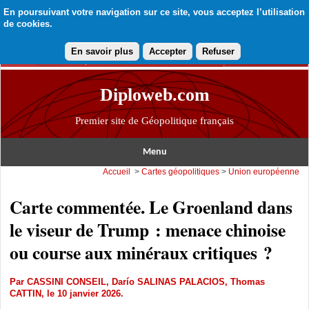
En poursuivant votre navigation sur ce site, vous acceptez l’utilisation
de cookies.
En savoir plus
Accepter
Refuser
Diploweb.com
Premier site de Géopolitique français
Menu
Accueil
>
Cartes géopolitiques
>
Union européenne
Carte commentée. Le Groenland dans
le viseur de Trump : menace chinoise
ou course aux minéraux critiques ?
Par
CASSINI CONSEIL
,
Darío SALINAS PALACIOS
,
Thomas
CATTIN
, le 10 janvier 2026.