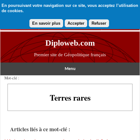
En poursuivant votre navigation sur ce site, vous acceptez l’utilisation
de cookies.
En savoir plus
Accepter
Refuser
Diploweb.com
Premier site de Géopolitique français
Menu
Mot-clé :
Terres rares
Articles liés à ce mot-clé :