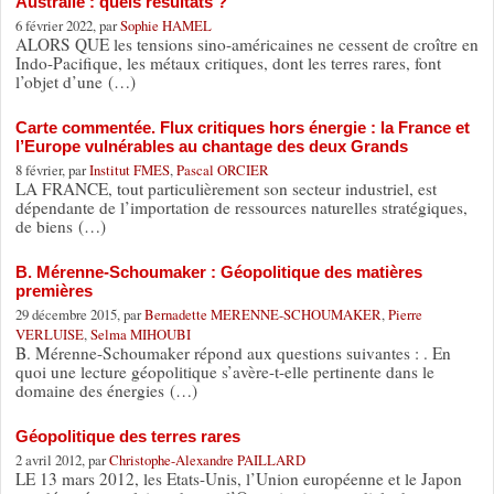
Australie : quels résultats ?
6 février 2022, par
Sophie HAMEL
ALORS QUE les tensions sino-américaines ne cessent de croître en
Indo-Pacifique, les métaux critiques, dont les terres rares, font
l’objet d’une (…)
Carte commentée. Flux critiques hors énergie : la France et
l’Europe vulnérables au chantage des deux Grands
8 février, par
Institut FMES
,
Pascal ORCIER
LA FRANCE, tout particulièrement son secteur industriel, est
dépendante de l’importation de ressources naturelles stratégiques,
de biens (…)
B. Mérenne-Schoumaker : Géopolitique des matières
premières
29 décembre 2015, par
Bernadette MERENNE-SCHOUMAKER
,
Pierre
VERLUISE
,
Selma MIHOUBI
B. Mérenne-Schoumaker répond aux questions suivantes : . En
quoi une lecture géopolitique s’avère-t-elle pertinente dans le
domaine des énergies (…)
Géopolitique des terres rares
2 avril 2012, par
Christophe-Alexandre PAILLARD
LE 13 mars 2012, les Etats-Unis, l’Union européenne et le Japon