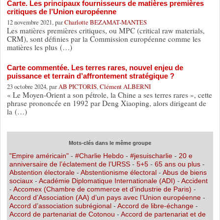
Carte. Les principaux fournisseurs de matières premières
critiques de l’Union européenne
12 novembre 2021, par
Charlotte BEZAMAT-MANTES
Les matières premières critiques, ou MPC (critical raw materials,
CRM), sont définies par la Commission européenne comme les
matières les plus (…)
Carte commentée. Les terres rares, nouvel enjeu de
puissance et terrain d’affrontement stratégique ?
23 octobre 2024, par
AB PICTORIS
,
Clément ALBERNI
« Le Moyen-Orient a son pétrole, la Chine a ses terres rares », cette
phrase prononcée en 1992 par Deng Xiaoping, alors dirigeant de
la (…)
Mots-clés dans le même groupe
"Empire américain"
-
#Charlie Hebdo
-
#jesuischarlie
-
20 e
anniversaire de l’éclatement de l’URSS
-
5+5
-
65 ans ou plus
-
Abstention électorale
-
Abstentionisme électoral
-
Abus de biens
sociaux
-
Académie Diplomatique Internationale (ADI)
-
Accident
-
Accomex (Chambre de commerce et d’industrie de Paris)
-
Accord d’Association (AA) d’un pays avec l’Union européenne
-
Accord d’association subrégional
-
Accord de libre-échange
-
Accord de partenariat de Cotonou
-
Accord de partenariat et de