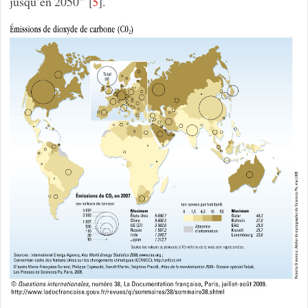
jusqu’en 2050”
[
]
.
5