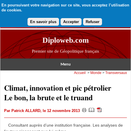
En poursuivant votre navigation sur ce site, vous acceptez l’utilisation
de cookies.
En savoir plus
Accepter
Refuser
Diploweb.com
Premier site de Géopolitique français
Menu
Accueil
>
Monde
>
Transversaux
Climat, innovation et pic pétrolier
Le bon, la brute et le truand
Par
Patrick ALLARD
, le 12 novembre 2013
Consultant auprès d’une institution française. Les analyses de