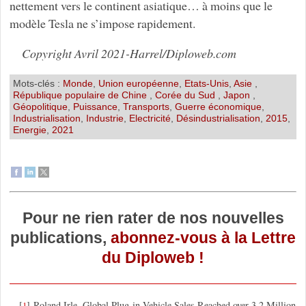
nettement vers le continent asiatique… à moins que le
modèle Tesla ne s’impose rapidement.
Copyright Avril 2021-Harrel/Diploweb.com
Mots-clés :
Monde
,
Union européenne
,
Etats-Unis
,
Asie
,
République populaire de Chine
,
Corée du Sud
,
Japon
,
Géopolitique
,
Puissance
,
Transports
,
Guerre économique
,
Industrialisation
,
Industrie
,
Electricité
,
Désindustrialisation
,
2015
,
Energie
,
2021
Pour ne rien rater de nos nouvelles
publications,
abonnez-vous à la Lettre
du Diploweb !
[
]
Roland Irle, Global Plug-in Vehicle Sales Reached over 3,2 Million
1