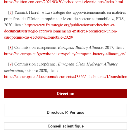
https://edition.cnn.com/2021/03/30/tech/xiaomi-electric-cars/index.html
[
]
Yannick Harrel, « La stratégie des approvisionnements en matières
7
premières de l’Union européenne : le cas du secteur automobile », FRS,
2020, lien :
https://www.frstrategie.org/publications/recherches-et-
documents/strategie-approvisionnements-matieres-premieres-union-
europeenne-cas-secteur-automobile-2020/
[
]
Commission européenne,
European Battery Alliance
, 2017, lien :
8
https://ec.europa.eu/growth/industry/policy/european-battery-alliance_en/
[
]
Commission européenne,
European Clean Hydrogen Alliance
9
declaration
, octobre 2020, lien :
https://ec.europa.eu/docsroom/documents/43526/attachments/1/translations/e
Direction
Directeur, P. Verluise
Conseil scientifique