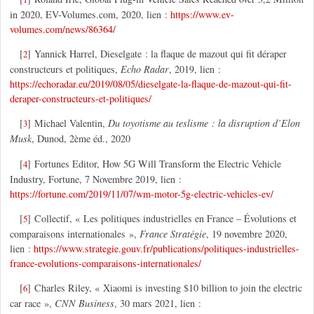
in 2020, EV-Volumes.com, 2020, lien :
https://www.ev-
volumes.com/news/86364/
[
]
Yannick Harrel, Dieselgate : la flaque de mazout qui fit déraper
2
constructeurs et politiques,
Echo Radar
, 2019, lien :
https://echoradar.eu/2019/08/05/dieselgate-la-flaque-de-mazout-qui-fit-
deraper-constructeurs-et-politiques/
[
]
Michael Valentin,
Du toyotisme au teslisme : la disruption d’Elon
3
Musk
, Dunod, 2ème éd., 2020
[
]
Fortunes Editor, How 5G Will Transform the Electric Vehicle
4
Industry, Fortune, 7 Novembre 2019, lien :
https://fortune.com/2019/11/07/wm-motor-5g-electric-vehicles-ev/
[
]
Collectif, « Les politiques industrielles en France – Évolutions et
5
comparaisons internationales »,
France Stratégie
, 19 novembre 2020,
lien :
https://www.strategie.gouv.fr/publications/politiques-industrielles-
france-evolutions-comparaisons-internationales/
[
]
Charles Riley, « Xiaomi is investing $10 billion to join the electric
6
car race »,
CNN Business
, 30 mars 2021, lien :