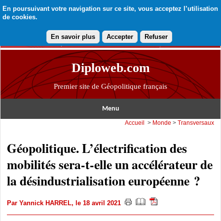
En poursuivant votre navigation sur ce site, vous acceptez l’utilisation
de cookies.
En savoir plus
Accepter
Refuser
Diploweb.com
Premier site de Géopolitique français
Menu
Accueil
>
Monde
>
Transversaux
Géopolitique. L’électrification des
mobilités sera-t-elle un accélérateur de
la désindustrialisation européenne ?
Par
Yannick HARREL
, le 18 avril 2021