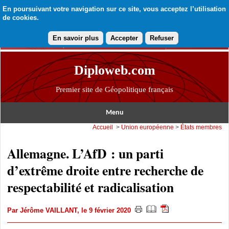
En poursuivant votre navigation sur ce site, vous acceptez l’utilisation
de cookies.
En savoir plus
Accepter
Refuser
Diploweb.com
Premier site de Géopolitique français
Menu
Accueil
>
Union européenne
>
États membres
Allemagne. L’AfD : un parti
d’extrême droite entre recherche de
respectabilité et radicalisation
Par
Jérôme VAILLANT
, le 9 février 2020