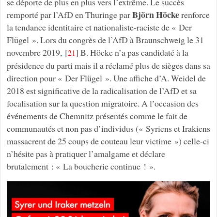
se déporte de plus en plus vers l’extrême. Le succès
Björn Höcke
remporté par l’AfD en Thuringe par
renforce
la tendance identitaire et nationaliste-raciste de « Der
Flügel ». Lors du congrès de l’AfD à Braunschweig le 31
novembre 2019,
[
]
B. Höcke n’a pas candidaté à la
21
présidence du parti mais il a réclamé plus de sièges dans sa
direction pour « Der Flügel ». Une affiche d’A. Weidel de
2018 est significative de la radicalisation de l’AfD et sa
focalisation sur la question migratoire. A l’occasion des
événements de Chemnitz présentés comme le fait de
communautés et non pas d’individus (« Syriens et Irakiens
massacrent de 25 coups de couteau leur victime ») celle-ci
n’hésite pas à pratiquer l’amalgame et déclare
brutalement : « La boucherie continue ! ».