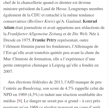
chef de la chancellerie quand ce dernier est devenu
ministre-président du Land de Hesse. Longtemps membre
également de la CDU et rattaché à la même tendance
Konrad
conservatrice (
Berliner Kreis
) qu’A. Gauland,
Adam
était journaliste et avait appartenu aux rédactions de
la
Frankfurter Allgemeine Zeitung
et de
Die Welt.
Née à
Frauke Petry
Dresde en 1975,
représentait, outre
l’élément féminin parmi les fondateurs, l’Allemagne de
l’Est qu’elle avait toutefois quittée peu avant la chute du
Mur. Chimiste de formation, elle a l’expérience d’une
petite entreprise chimique à Leipzig qu’elle a fondée en
2007.
Aux élections fédérales de 2013, l’AfD manque de peu
l’entrée au
Bundestag
, son score de 4,7% rappelle celui du
NPD en 1969 (4,3%) et induit une réaction semblable des
médias
[
]
. Le danger ne serait pas si grand – à ceci près
9
pourtant qu’en 1969 ce résultat marquait un coup d’arrêt