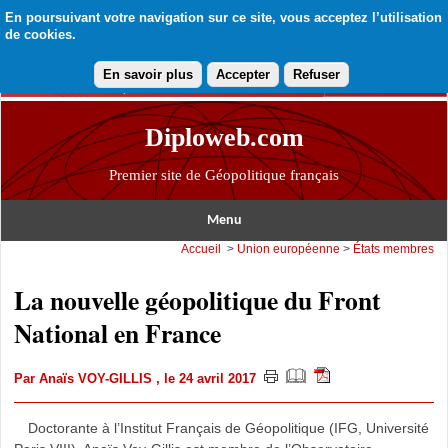
En poursuivant votre navigation sur ce site, vous acceptez l’utilisation
de cookies.
En savoir plus
Accepter
Refuser
Diploweb.com
Premier site de Géopolitique français
Menu
Accueil
>
Union européenne
>
États membres
La nouvelle géopolitique du Front
National en France
Par
Anaïs VOY-GILLIS
, le 24 avril 2017
Doctorante à l’Institut Français de Géopolitique (IFG, Université