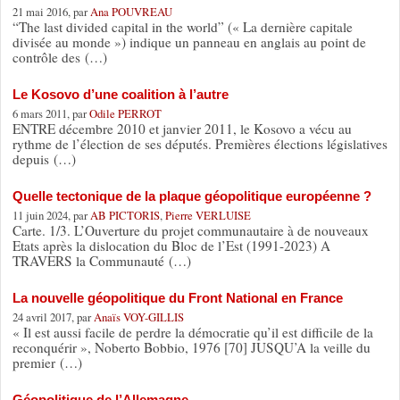
21 mai 2016, par
Ana POUVREAU
“The last divided capital in the world” (« La dernière capitale
divisée au monde ») indique un panneau en anglais au point de
contrôle des (…)
Le Kosovo d’une coalition à l’autre
6 mars 2011, par
Odile PERROT
ENTRE décembre 2010 et janvier 2011, le Kosovo a vécu au
rythme de l’élection de ses députés. Premières élections législatives
depuis (…)
Quelle tectonique de la plaque géopolitique européenne ?
11 juin 2024, par
AB PICTORIS
,
Pierre VERLUISE
Carte. 1/3. L’Ouverture du projet communautaire à de nouveaux
Etats après la dislocation du Bloc de l’Est (1991-2023) A
TRAVERS la Communauté (…)
La nouvelle géopolitique du Front National en France
24 avril 2017, par
Anaïs VOY-GILLIS
« Il est aussi facile de perdre la démocratie qu’il est difficile de la
reconquérir », Noberto Bobbio, 1976 [70] JUSQU’A la veille du
premier (…)
Géopolitique de l’Allemagne