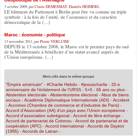
3 octobre 2009, par
Claire DEMESMAY
,
Daniéla HEIMERL
LE bâtiment du Parlement à Berlin peut être vu comme un triple
symbole : à la fois de l’unité, de l’assurance et du caractère
démocratique de la (…)
Maroc : économie - politique
13 novembre 2011, par
Pierre VERLUISE
DEPUIS le 13 octobre 2008, le Maroc est le premier pays du sud
de la Méditerranée à bénéficier d’un statut avancé auprès de
l’Union européenne. (…)
Mots-clés dans le même groupe
"Empire américain"
-
#Charlie Hebdo
-
#jesuischarlie
-
20 e
anniversaire de l’éclatement de l’URSS
-
5+5
-
65 ans ou plus
-
Abstention électorale
-
Abstentionisme électoral
-
Abus de biens
sociaux
-
Académie Diplomatique Internationale (ADI)
-
Accident
-
Accomex (Chambre de commerce et d’industrie de Paris)
-
Accord d’Association (AA) d’un pays avec l’Union européenne
-
Accord d’association subrégional
-
Accord de libre-échange
-
Accord de partenariat de Cotonou
-
Accord de partenariat et de
coopération (APC)
-
Accord international
-
Accords de Dayton
(1995)
-
Accords de Latran
-