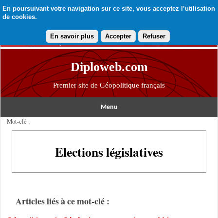
En poursuivant votre navigation sur ce site, vous acceptez l’utilisation
de cookies.
En savoir plus
Accepter
Refuser
Diploweb.com
Premier site de Géopolitique français
Menu
Mot-clé :
Elections législatives
Articles liés à ce mot-clé :