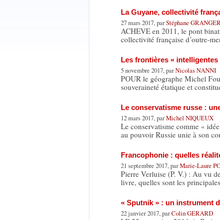
La Guyane, collectivité fran
27 mars 2017, par
Stéphane GRANGE
ACHEVE en 2011, le pont binatio
collectivité française d’outre-mer
Les frontières « intelligent
5 novembre 2017, par
Nicolas NANNI
POUR le géographe Michel Fouche
souveraineté étatique et constit
Le conservatisme russe : une
12 mars 2017, par
Michel NIQUEUX
Le conservatisme comme « idée 
au pouvoir Russie unie à son c
Francophonie : quelles réalit
21 septembre 2017, par
Marie-Laure 
Pierre Verluise (P. V.) : Au vu d
livre, quelles sont les principal
« Sputnik » : un instrument 
22 janvier 2017, par
Colin GERARD