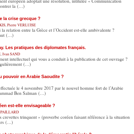
ent européen adoptait une résolution, intitulée « Communication
contrer la (…)
e la crise grecque ?
KIS
,
Pierre VERLUISE
i la relation entre la Grèce et l’Occident est-elle ambivalente ?
faut (…)
. Les pratiques des diplomates français.
E
,
Ivan SAND
ent intellectuel qui vous a conduit à la publication de cet ouvrage ?
égulièrement (…)
u pouvoir en Arabie Saoudite ?
fectuée le 4 novembre 2017 par le nouvel homme fort de l’Arabie
Mohammad Ben Salman (…)
en est-elle envisageable ?
re PAILLARD
 crevettes trinquent » (proverbe coréen faisant référence à la situation
urs (…)