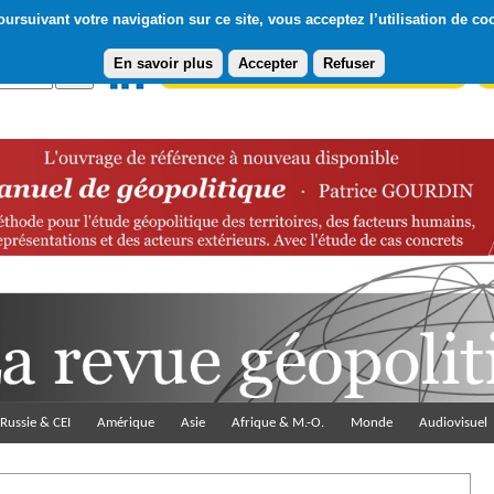
ursuivant votre navigation sur ce site, vous acceptez l’utilisation de co
En savoir plus
Accepter
Refuser
Abonnement gratuit à la Lettre du Diploweb
Pa
Russie & CEI
Amérique
Asie
Afrique & M.-O.
Monde
Audiovisuel