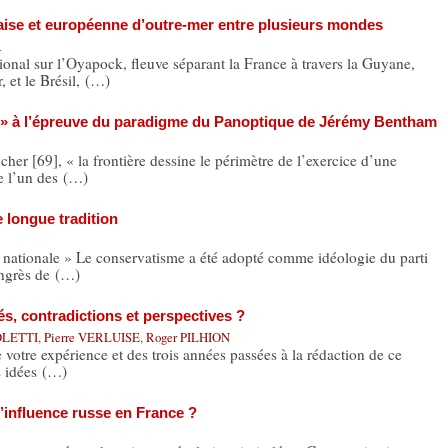
çaise et européenne d’outre-mer entre plusieurs mondes
R
nal sur l’Oyapock, fleuve séparant la France à travers la Guyane,
, et le Brésil, (…)
es » à l’épreuve du paradigme du Panoptique de Jérémy Bentham
r [69], « la frontière dessine le périmètre de l’exercice d’une
ue l’un des (…)
 longue tradition
nationale » Le conservatisme a été adopté comme idéologie du parti
ongrès de (…)
és, contradictions et perspectives ?
POLETTI
,
Pierre VERLUISE
,
Roger PILHION
e votre expérience et des trois années passées à la rédaction de ce
es idées (…)
d’influence russe en France ?