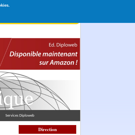
okies.
rticipation libre par CB ou Paypal, Merci !
Services Diploweb
Direction