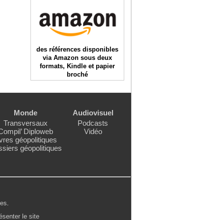
des références disponibles
via Amazon sous deux
formats, Kindle et papier
broché
Monde
Audiovisuel
Transversaux
Podcasts
Compil’ Diploweb
Vidéo
vres géopolitiques
siers géopolitiques
les
.
ésenter le site