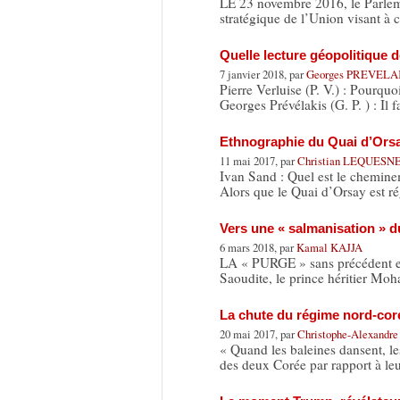
LE 23 novembre 2016, le Parlem
stratégique de l’Union visant à 
Quelle lecture géopolitique d
7 janvier 2018, par
Georges PREVELA
Pierre Verluise (P. V.) : Pourquo
Georges Prévélakis (G. P. ) : Il 
Ethnographie du Quai d’Orsay
11 mai 2017, par
Christian LEQUESN
Ivan Sand : Quel est le cheminem
Alors que le Quai d’Orsay est r
Vers une « salmanisation » d
6 mars 2018, par
Kamal KAJJA
LA « PURGE » sans précédent ef
Saoudite, le prince héritier 
La chute du régime nord-coré
20 mai 2017, par
Christophe-Alexand
« Quand les baleines dansent, les
des deux Corée par rapport à le