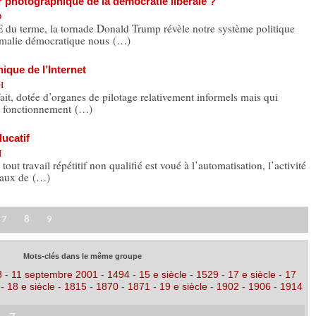
 photographique de la démocratie libérale ?
D
rme, la tornade Donald Trump révèle notre système politique
nomalie démocratique nous (…)
nique de l’Internet
H
 fait, dotée d’organes de pilotage relativement informels mais qui
n fonctionnement (…)
ucatif
H
t travail répétitif non qualifié est voué à l’automatisation, l’activité
vaux de (…)
7
8
9
Mots-clés dans le même groupe
8
-
11 septembre 2001
-
1494
-
15 e siècle
-
1529
-
17 e siècle
-
17
-
18 e siècle
-
1815
-
1870
-
1871
-
19 e siècle
-
1902
-
1906
-
1914