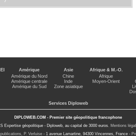
7
EI
Amérique
Asie
Afrique & M.-O.
Amérique du Nord
Chine
Afrique
Amérique centrale
Inde
Moyen-Orient
Amérique du Sud
Zone asiatique
Li
Dos
Services Diploweb
DIPLOWEB.COM - Premier site géopolitique francophone
S Expertise géopolitique - Diploweb, au capital de 3000 euros.
Mentions léga
publications, P. Verluise
- 1 avenue Lamartine, 94300 Vincennes, France -
Pr