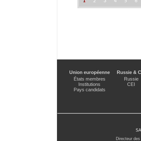
1
2
3
4
5
6
Union européenne
Russie & C
États membres
Russie
Institutions
CEI
Pays candidats
SA
Directeur des 