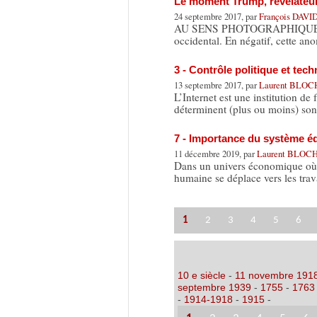
Le moment Trump, révélateur
24 septembre 2017, par
François DAVI
AU SENS PHOTOGRAPHIQUE du te
occidental. En négatif, cette a
3 - Contrôle politique et tech
13 septembre 2017, par
Laurent BLOC
L’Internet est une institution de
déterminent (plus ou moins) so
7 - Importance du système éd
11 décembre 2019, par
Laurent BLOC
Dans un univers économique où tou
humaine se déplace vers les tra
1
2
3
4
5
6
10 e siècle
-
11 novembre 191
septembre 1939
-
1755
-
1763
-
1914-1918
-
1915
-