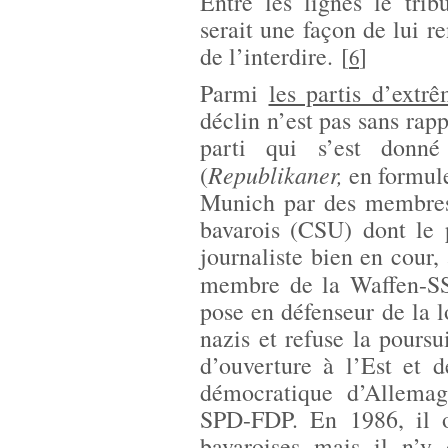
Entre les lignes le trib
serait une façon de lui r
de l’interdire.
[
]
6
Parmi
les partis d’extrê
déclin n’est pas sans rapp
parti qui s’est don
Republikaner,
(
en formul
Munich par des membres 
bavarois (CSU) dont le 
journaliste bien en cour,
membre de la Waffen-SS
pose en défenseur de la lo
nazis et refuse la pours
d’ouverture à l’Est et 
démocratique d’Allemag
SPD-FDP. En 1986, il o
bavaroises mais il n’y