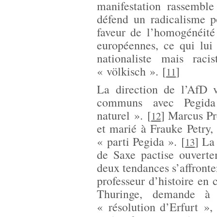
manifestation rassemble
défend un radicalisme p
faveur de l’homogénéité 
européennes, ce qui lui
nationaliste mais rac
« völkisch ».
[
]
11
La direction de l’AfD 
communs avec Pegida
naturel ».
[
]
Marcus Pre
12
et marié à Frauke Petry,
« parti Pegida ».
[
]
La 
13
de Saxe pactise ouvert
deux tendances s’affronte
professeur d’histoire en
Thuringe, demande à 
« résolution d’Erfurt »,