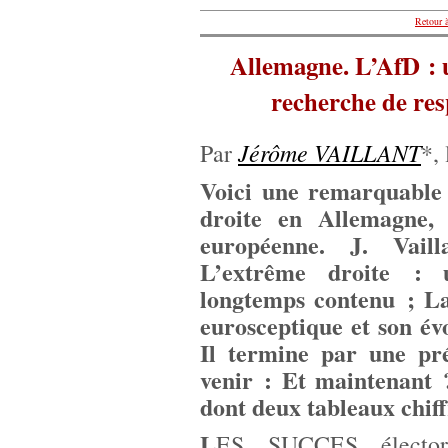
Retour à
Allemagne. L’AfD : u
recherche de resp
Jérôme VAILLANT
Par
*,
Voici une remarquable 
droite en Allemagne, 
européenne. J. Vaill
L’extrême droite : 
longtemps contenu ; L
eurosceptique et son év
Il termine par une pr
venir : Et maintenant ?
dont deux tableaux chiff
L
ES SUCCES électo