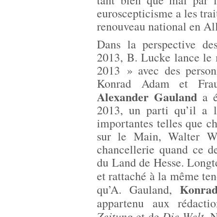
tant bien que mal par 
euroscepticisme a les tra
renouveau national en A
Dans la perspective des
2013, B. Lucke lance le
2013 » avec des person
Konrad Adam et Frauk
Alexander Gauland
a é
2013, un parti qu’il a 
importantes telles que c
sur le Main, Walter W
chancellerie quand ce de
du Land de Hesse. Long
et rattaché à la même ten
Konra
qu’A. Gauland,
appartenu aux rédact
Zeitung
Die Welt.
et de
N