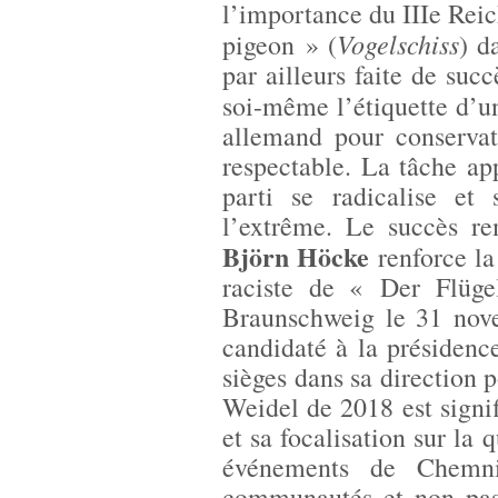
l’importance du IIIe Reich
Vogelschiss
pigeon » (
) d
par ailleurs faite de succ
soi-même l’étiquette d’u
allemand pour conservat
respectable. La tâche ap
parti se radicalise et
l’extrême. Le succès r
Björn Höcke
renforce la 
raciste de « Der Flüg
Braunschweig le 31 nov
candidaté à la présidenc
sièges dans sa direction 
Weidel de 2018 est signif
et sa focalisation sur la 
événements de Chemni
communautés et non pas 