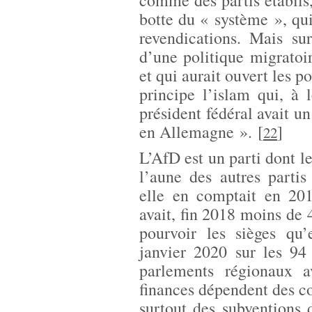
comme des partis établis, 
botte du « système », qu
revendications. Mais su
d’une politique migratoi
et qui aurait ouvert les p
principe l’islam qui, à 
président fédéral avait un
en Allemagne ».
[
]
22
L’AfD est un parti dont l
l’aune des autres partis
elle en comptait en 201
avait, fin 2018 moins de 
pourvoir les sièges qu
janvier 2020 sur les 94
parlements régionaux 
finances dépendent des cot
surtout des subventions 