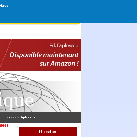
okies.
rticipation libre par CB ou Paypal, Merci !
Services Diploweb
mbres
Direction