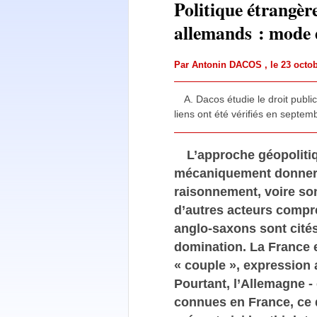
Politique étrangère
allemands : mode 
Par
Antonin DACOS
, le 23 oct
A. Dacos étudie le droit publi
liens ont été vérifiés en septe
L’approche géopoliti
mécaniquement donner r
raisonnement, voire son
d’autres acteurs compr
anglo-saxons sont cités
domination. La France 
« couple », expression
Pourtant, l’Allemagne -
connues en France, ce q