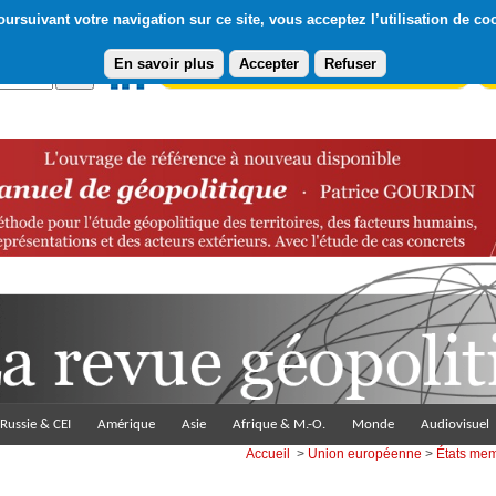
ursuivant votre navigation sur ce site, vous acceptez l’utilisation de co
En savoir plus
Accepter
Refuser
Abonnement gratuit à la Lettre du Diploweb
Pa
Russie & CEI
Amérique
Asie
Afrique & M.-O.
Monde
Audiovisuel
Accueil
>
Union européenne
>
États me