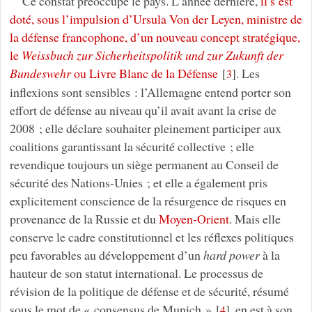
Ce constat préoccupe le pays. L’année dernière,
il s’est
doté, sous l’impulsion d’Ursula Von der Leyen, ministre de
la défense francophone, d’un nouveau concept stratégique,
le
Weissbuch zur Sicherheitspolitik und zur Zukunft der
Bundeswehr
ou Livre Blanc de la Défense
[
]
. Les
3
inflexions sont sensibles : l’Allemagne entend porter son
effort de défense au niveau qu’il avait avant la crise de
2008 ; elle déclare souhaiter pleinement participer aux
coalitions garantissant la sécurité collective ; elle
revendique toujours un siège permanent au Conseil de
sécurité des Nations-Unies ; et elle a également pris
explicitement conscience de la résurgence de risques en
provenance de la Russie et du
Moyen-Orient
. Mais elle
conserve le cadre constitutionnel et les réflexes politiques
peu favorables au développement d’un
hard power
à la
hauteur de son statut international. Le processus de
révision de la politique de défense et de sécurité, résumé
sous le mot de « consensus de Munich »
[
]
, en est à son
4