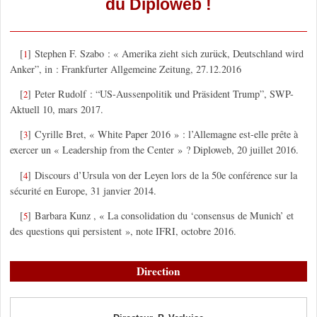
du Diploweb !
[
]
Stephen F. Szabo : « Amerika zieht sich zurück, Deutschland wird
1
Anker”, in : Frankfurter Allgemeine Zeitung, 27.12.2016
[
]
Peter Rudolf : “US-Aussenpolitik und Präsident Trump”, SWP-
2
Aktuell 10, mars 2017.
[
]
Cyrille Bret, « White Paper 2016 » : l’Allemagne est-elle prête à
3
exercer un « Leadership from the Center » ? Diploweb, 20 juillet 2016.
[
]
Discours d’Ursula von der Leyen lors de la 50e conférence sur la
4
sécurité en Europe, 31 janvier 2014.
[
]
Barbara Kunz , « La consolidation du ‘consensus de Munich’ et
5
des questions qui persistent », note IFRI, octobre 2016.
Direction