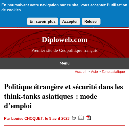
En poursuivant votre navigation sur ce site, vous acceptez l’utilisation
de cookies.
En savoir plus
Accepter
Refuser
Diploweb.com
Premier site de Géopolitique français
Menu
Accueil
>
Asie
>
Zone asiatique
Politique étrangère et sécurité dans les
think-tanks asiatiques : mode
d’emploi
Par
Louise CHOQUET
, le 9 avril 2023