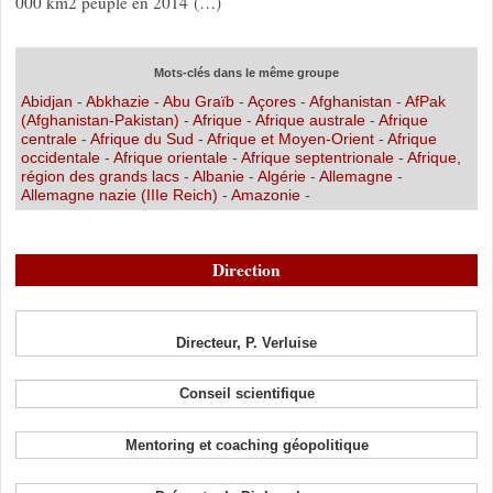
000 km2 peuplé en 2014 (…)
Mots-clés dans le même groupe
Abidjan
-
Abkhazie
-
Abu Graïb
-
Açores
-
Afghanistan
-
AfPak
(Afghanistan-Pakistan)
-
Afrique
-
Afrique australe
-
Afrique
centrale
-
Afrique du Sud
-
Afrique et Moyen-Orient
-
Afrique
occidentale
-
Afrique orientale
-
Afrique septentrionale
-
Afrique,
région des grands lacs
-
Albanie
-
Algérie
-
Allemagne
-
Allemagne nazie (IIIe Reich)
-
Amazonie
-
Direction
Directeur, P. Verluise
Conseil scientifique
Mentoring et coaching géopolitique