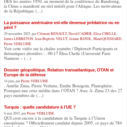
DES les années 1950, au moment de la conférence de Bandoeng,
la Chine a manifesté un réel intérêt pour l’Afrique. Les motivations
de la République (…)
La puissance américaine est-elle devenue prédatrice ou en
péril ?
29 novembre 2025, par
Clément RENAULT
,
David CADIER
,
Elisa CHELLE
,
James LEBRETON
,
Jean-Baptiste VELUT
,
Jeanne BAYOL
,
Maud QUESSARD
,
Pierre VERLUISE
Voir cette vidéo sur la chaîne youtube / Diploweb Participants et
thématiques abordées : . 00:17 Élisa Chelle (Université Paris
Nanterre – (…)
Dossier géopolitique. Relation transatlantique, OTAN et
Europe de la défense
14 juin, par
Pierre VERLUISE
. Amélie Zima, Pierre Verluise, Emilie Bourgoin, Planisphère.
Pourquoi une crise inédite dans l’OTAN ? Avec A. Zima 23 des 27
pays membres de (…)
Turquie : quelle candidature à l’UE ?
6 mai 2015, par
Pierre VERLUISE
QUI croit encore à la candidature de la Turquie à l’Union
européenne ? Officiellement candidat depuis 2005, ce pays de 784