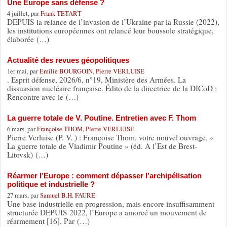
Une Europe sans défense ?
4 juillet, par
Frank TETART
DEPUIS la relance de l’invasion de l’Ukraine par la Russie (2022),
les institutions européennes ont relancé leur boussole stratégique,
élaborée (…)
Actualité des revues géopolitiques
1er mai, par
Emilie BOURGOIN
,
Pierre VERLUISE
. Esprit défense, 2026/6, n°19, Ministère des Armées. La
dissuasion nucléaire française. Édito de la directrice de la DICoD ;
Rencontre avec le (…)
La guerre totale de V. Poutine. Entretien avec F. Thom
6 mars, par
Françoise THOM
,
Pierre VERLUISE
Pierre Verluise (P. V. ) : Françoise Thom, votre nouvel ouvrage, «
La guerre totale de Vladimir Poutine » (éd. A l’Est de Brest-
Litovsk) (…)
Réarmer l’Europe : comment dépasser l’archipélisation
politique et industrielle ?
27 mars, par
Samuel B.H. FAURE
Une base industrielle en progression, mais encore insuffisamment
structurée DEPUIS 2022, l’Europe a amorcé un mouvement de
réarmement [16]. Par (…)