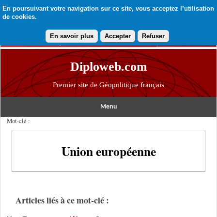
En poursuivant votre navigation sur ce site, vous acceptez l’utilisation
de cookies.
En savoir plus
Accepter
Refuser
Diploweb.com
Premier site de Géopolitique français
Menu
Mot-clé :
Union européenne
Articles liés à ce mot-clé :