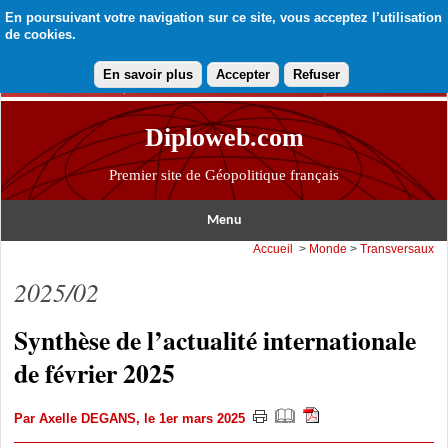
En poursuivant votre navigation sur ce site, vous acceptez l’utilisation
de cookies.
En savoir plus
Accepter
Refuser
Diploweb.com
Premier site de Géopolitique français
Menu
Accueil
>
Monde
>
Transversaux
2025/02
Synthèse de l’actualité internationale
de février 2025
Par
Axelle DEGANS
, le 1er mars 2025