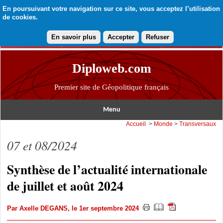
En poursuivant votre navigation sur ce site, vous acceptez l’utilisation
de cookies.
En savoir plus
Accepter
Refuser
Diploweb.com
Premier site de Géopolitique français
Menu
Accueil
>
Monde
>
Transversaux
07 et 08/2024
Synthèse de l’actualité internationale
de juillet et août 2024
Par
Axelle DEGANS
, le 1er septembre 2024