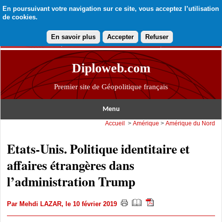
En poursuivant votre navigation sur ce site, vous acceptez l’utilisation
de cookies.
En savoir plus
Accepter
Refuser
Diploweb.com
Premier site de Géopolitique français
Menu
Accueil
>
Amérique
>
Amérique du Nord
Etats-Unis. Politique identitaire et
affaires étrangères dans
l’administration Trump
Par
Mehdi LAZAR
, le 10 février 2019