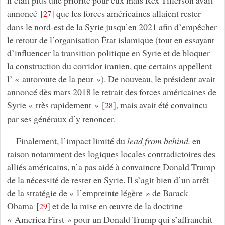
n’était plus une priorité pour eux mais Rex Tillerson avait
annoncé
[
]
que les forces américaines allaient rester
27
dans le nord-est de la Syrie jusqu’en 2021 afin d’empêcher
le retour de l’organisation État islamique (tout en essayant
d’influencer la transition politique en Syrie et de bloquer
la construction du corridor iranien, que certains appellent
l’ « autoroute de la peur »). De nouveau, le président avait
annoncé dès mars 2018 le retrait des forces américaines de
Syrie « très rapidement »
[
]
, mais avait été convaincu
28
par ses généraux d’y renoncer.
Finalement, l’impact limité du
lead from behind,
en
raison notamment des logiques locales contradictoires des
alliés américains, n’a pas aidé à convaincre Donald Trump
de la nécessité de rester en Syrie. Il s’agit bien d’un arrêt
de la stratégie de « l’empreinte légère » de Barack
Obama
[
]
et de la mise en œuvre de la doctrine
29
« America First » pour un Donald Trump qui s’affranchit