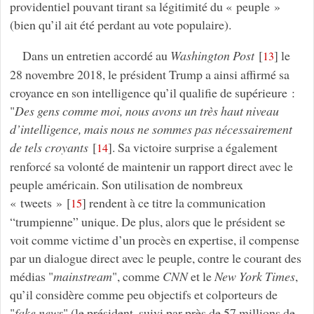
providentiel pouvant tirant sa légitimité du « peuple »
(bien qu’il ait été perdant au vote populaire).
Dans un entretien accordé au
Washington Post
[
]
le
13
28 novembre 2018, le président Trump a ainsi affirmé sa
croyance en son intelligence qu’il qualifie de supérieure :
"
Des gens comme moi, nous avons un très haut niveau
d’intelligence, mais nous ne sommes pas nécessairement
de tels croyants
[
]
. Sa victoire surprise a également
14
renforcé sa volonté de maintenir un rapport direct avec le
peuple américain. Son utilisation de nombreux
« tweets »
[
]
rendent à ce titre la communication
15
“trumpienne” unique. De plus, alors que le président se
voit comme victime d’un procès en expertise, il compense
par un dialogue direct avec le peuple, contre le courant des
médias "
mainstream
", comme
CNN
et le
New York Times
,
qu’il considère comme peu objectifs et colporteurs de
"
fake news
" (le président, suivi par près de 57 millions de