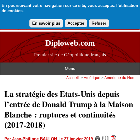
En poursuivant votre navigation sur ce site, vous acceptez l’utilisation
de cookies.
En savoir plus
Accepter
Refuser
Diploweb.com
Premier site de Géopolitique français
Menu
Accueil
>
Amérique
>
Amérique du Nord
La stratégie des Etats-Unis depuis
l’entrée de Donald Trump à la Maison
Blanche : ruptures et continuités
(2017-2018)
Par
Jean-Philippe BAULON
, le 27 janvier 2019