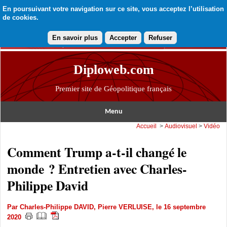
En poursuivant votre navigation sur ce site, vous acceptez l’utilisation
de cookies.
En savoir plus
Accepter
Refuser
Diploweb.com
Premier site de Géopolitique français
Menu
Accueil
>
Audiovisuel
>
Vidéo
Comment Trump a-t-il changé le
monde ? Entretien avec Charles-
Philippe David
Par
Charles-Philippe DAVID
,
Pierre VERLUISE
, le 16 septembre
2020