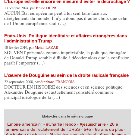
L’Europe est-elle encore en mesure d’éviter le décrochage ?
13 octobre 2024, par
Bruno DUPRE
AUCUN Etat européen ne peut à lui seul faire face aux
dérèglements du monde. Il n’y a donc pas d’autre choix que celui
de l’Union européenne sauf (…)
Etats-Unis. Politique identitaire et affaires étrangères dans
l’administration Trump
10 février 2019, par
Mehdi LAZAR
SOUVENT présentée comme imprévisible, la politique étrangère
de Donald Trump semble difficile à décoder alors que la confusion
paraît l’emporter (…)
L’œuvre de Douguine au sein de la droite radicale française
22 septembre 2008, par
Stéphane FRANCOIS
DOCTEUR EN HISTOIRE des sciences et en science politique,
Alexandre Douguine est actuellement considéré comme le
principal idéologue de la (…)
Mots-clés dans le même groupe
"Empire américain"
-
#Charlie Hebdo
-
#jesuischarlie
-
20 e
anniversaire de l’éclatement de l’URSS
-
5+5
-
65 ans ou plus
-
Abstention électorale
-
Abstentionisme électoral
-
Abus de biens