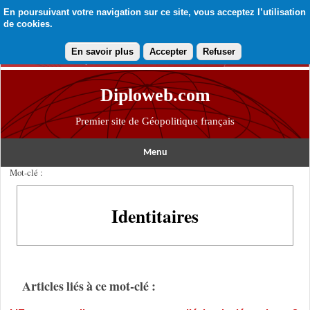
En poursuivant votre navigation sur ce site, vous acceptez l’utilisation
de cookies.
En savoir plus
Accepter
Refuser
Diploweb.com
Premier site de Géopolitique français
Menu
Mot-clé :
Identitaires
Articles liés à ce mot-clé :