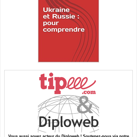
Vous aussi soyez acteur du Diploweb ! Soutenez-nous via notre