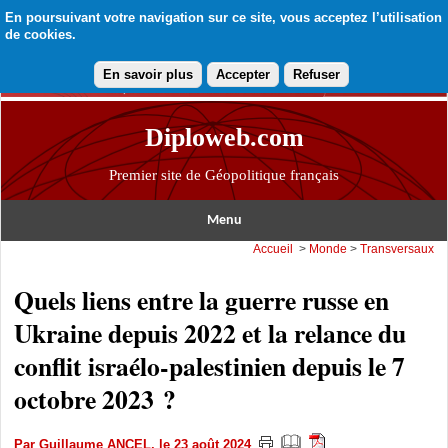
En poursuivant votre navigation sur ce site, vous acceptez l’utilisation
de cookies.
En savoir plus
Accepter
Refuser
Diploweb.com
Premier site de Géopolitique français
Menu
Accueil
>
Monde
>
Transversaux
Quels liens entre la guerre russe en
Ukraine depuis 2022 et la relance du
conflit israélo-palestinien depuis le 7
octobre 2023 ?
Par
Guillaume ANCEL
, le 23 août 2024