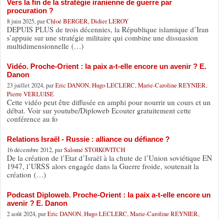
Vers la fin de la stratégie iranienne de guerre par
procuration ?
8 juin 2025, par
Chloé BERGER
,
Didier LEROY
DEPUIS PLUS de trois décennies, la République islamique d’Iran
s’appuie sur une stratégie militaire qui combine une dissuasion
multidimensionnelle (…)
Vidéo. Proche-Orient : la paix a-t-elle encore un avenir ? E.
Danon
23 juillet 2024, par
Eric DANON
,
Hugo LECLERC
,
Marie-Caroline REYNIER
,
Pierre VERLUISE
Cette vidéo peut être diffusée en amphi pour nourrir un cours et un
débat. Voir sur youtube/Diploweb Ecouter gratuitement cette
conférence au fo
Relations Israël - Russie : alliance ou défiance ?
16 décembre 2012, par
Salomé STOIKOVITCH
De la création de l’Etat d’Israël à la chute de l’Union soviétique EN
1947, l’URSS alors engagée dans la Guerre froide, soutenait la
création (…)
Podcast Diploweb. Proche-Orient : la paix a-t-elle encore un
avenir ? E. Danon
2 août 2024, par
Eric DANON
,
Hugo LECLERC
,
Marie-Caroline REYNIER
,