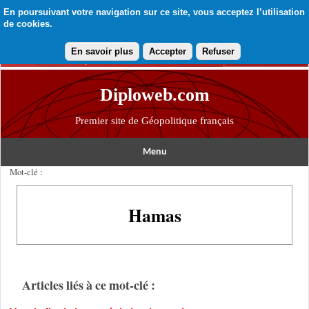
En poursuivant votre navigation sur ce site, vous acceptez l’utilisation
de cookies.
En savoir plus
Accepter
Refuser
Diploweb.com
Premier site de Géopolitique français
Menu
Mot-clé :
Hamas
Articles liés à ce mot-clé :