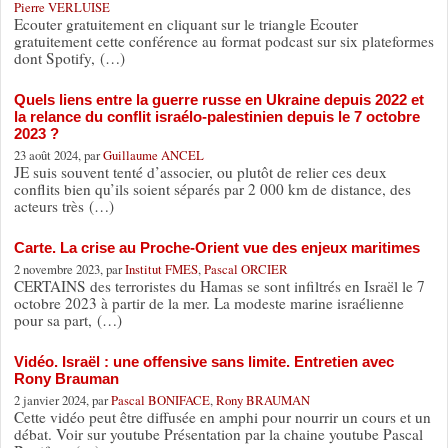
Pierre VERLUISE
Ecouter gratuitement en cliquant sur le triangle Ecouter
gratuitement cette conférence au format podcast sur six plateformes
dont Spotify, (…)
Quels liens entre la guerre russe en Ukraine depuis 2022 et
la relance du conflit israélo-palestinien depuis le 7 octobre
2023 ?
23 août 2024, par
Guillaume ANCEL
JE suis souvent tenté d’associer, ou plutôt de relier ces deux
conflits bien qu’ils soient séparés par 2 000 km de distance, des
acteurs très (…)
Carte. La crise au Proche-Orient vue des enjeux maritimes
2 novembre 2023, par
Institut FMES
,
Pascal ORCIER
CERTAINS des terroristes du Hamas se sont infiltrés en Israël le 7
octobre 2023 à partir de la mer. La modeste marine israélienne
pour sa part, (…)
Vidéo. Israël : une offensive sans limite. Entretien avec
Rony Brauman
2 janvier 2024, par
Pascal BONIFACE
,
Rony BRAUMAN
Cette vidéo peut être diffusée en amphi pour nourrir un cours et un
débat. Voir sur youtube Présentation par la chaine youtube Pascal