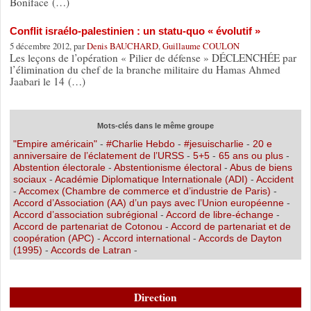
Boniface (…)
Conflit israélo-palestinien : un statu-quo « évolutif »
5 décembre 2012, par
Denis BAUCHARD
,
Guillaume COULON
Les leçons de l’opération « Pilier de défense » DÉCLENCHÉE par
l’élimination du chef de la branche militaire du Hamas Ahmed
Jaabari le 14 (…)
Mots-clés dans le même groupe
"Empire américain"
-
#Charlie Hebdo
-
#jesuischarlie
-
20 e
anniversaire de l’éclatement de l’URSS
-
5+5
-
65 ans ou plus
-
Abstention électorale
-
Abstentionisme électoral
-
Abus de biens
sociaux
-
Académie Diplomatique Internationale (ADI)
-
Accident
-
Accomex (Chambre de commerce et d’industrie de Paris)
-
Accord d’Association (AA) d’un pays avec l’Union européenne
-
Accord d’association subrégional
-
Accord de libre-échange
-
Accord de partenariat de Cotonou
-
Accord de partenariat et de
coopération (APC)
-
Accord international
-
Accords de Dayton
(1995)
-
Accords de Latran
-
Direction