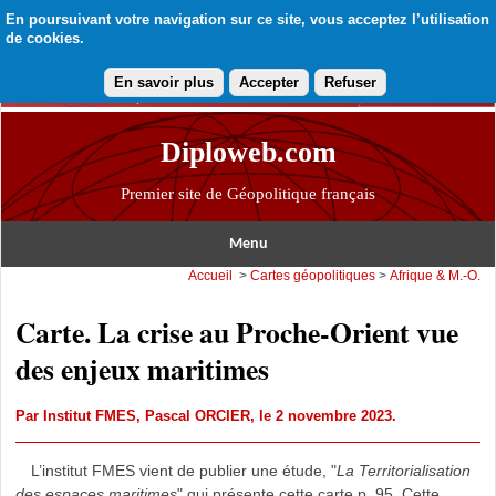
En poursuivant votre navigation sur ce site, vous acceptez l’utilisation
de cookies.
En savoir plus
Accepter
Refuser
Diploweb.com
Premier site de Géopolitique français
Menu
Accueil
>
Cartes géopolitiques
>
Afrique & M.-O.
Carte. La crise au Proche-Orient vue
des enjeux maritimes
Par
Institut FMES
,
Pascal ORCIER
, le 2 novembre 2023.
L’institut FMES vient de publier une étude, "
La Territorialisation
des espaces maritimes
" qui présente cette carte p. 95. Cette