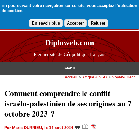
En poursuivant votre navigation sur ce site, vous acceptez l’utilisation
de cookies.
En savoir plus
Accepter
Refuser
Diploweb.com
Premier site de Géopolitique français
Menu
Accueil
>
Afrique & M.-O.
>
Moyen-Orient
Comment comprendre le conflit
israélo-palestinien de ses origines au 7
octobre 2023 ?
Par
Marie DURRIEU
, le 14 août 2024