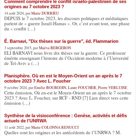
Comment comprendre le conflit israélo-palestinien de ses
origines au 7 octobre 2023 ?
14 août 2024, par
Marie DURRIEU
DEPUIS le 7 octobre 2023, les discours politiques et médiatiques
parlent de « guerre Israël-Hamas ». Or, c’est avant tout, une phase
du « conflit (…)
É. Barnavi, "Dix thèses sur la guerre", éd. Flammarion
3 septembre 2015, par
Maëva BERGERON
ELI BARNAVI nous livre dix thèses sur la guerre. Ce professeur
émérite enseignant l’histoire de l’Occident moderne à l’Université
de Tel-Aviv a (…)
Planisphère. Où en est le Moyen-Orient un an après le 7
octobre 2023 ? Avec L. Foucher
9 octobre 2024, par
Emilie BOURGOIN
,
Laure FOUCHER
,
Pierre VERLUISE
Cette émission, Où en-est le Moyen-Orient un an après le 7 octobre
2023 ? Avec L. Foucher, sur RCF - RND [7] Lien direct vers cette
émission (…)
Synthèse de la visioconférence : Genèse, activités et défis
actuels de l’UNRWA
11 août 2022, par
Marie COLONNA RENUCCI
Quelles sont les origines et les antécédents de l’UNRWA ? M.