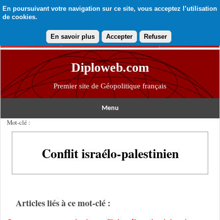
En poursuivant votre navigation sur ce site, vous acceptez l’utilisation
de cookies.
En savoir plus
Accepter
Refuser
Diploweb.com
Premier site de Géopolitique français
Menu
Mot-clé :
Conflit israélo-palestinien
Articles liés à ce mot-clé :