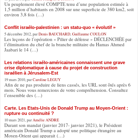
Un peuplement élevé COMPTE tenu d’une population estimée à
1,5 million d’habitants en 2008 sur une superficie de 380 km2, soit
environ 3,8 fois (…)
Conflit israélo-palestinien : un statu-quo « évolutif »
5 décembre 2012, par
Denis BAUCHARD
,
Guillaume COULON
Les leçons de l’opération « Pilier de défense » DÉCLENCHÉE par
l’élimination du chef de la branche militaire du Hamas Ahmed
Jaabari le 14 (…)
Les relations israélo-américaines connaissent une grave
crise diplomatique à cause du projet de construction
israélien à Jérusalem-Est
19 mars 2010, par
Caroline LEGUY
Afin de ne pas produire de liens cassés, les URL sont ôtés après 6
mois. Nous vous remercions de votre compréhension. Consultez
l’ensemble des (…)
Carte. Les Etats-Unis de Donald Trump au Moyen-Orient :
rupture ou continuité ?
10 mars 2021, par
Amélie ANDRE
Durant son mandat (janvier 2017- janvier 2021), le Président
américain Donald Trump a adopté une politique étrangère au
Moyen-Orient qui apparait (…)