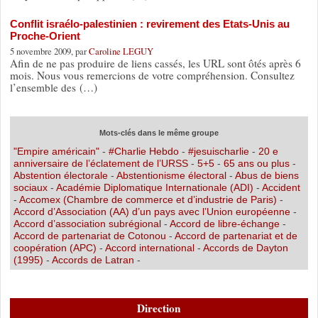
Conflit israélo-palestinien : revirement des Etats-Unis au
Proche-Orient
5 novembre 2009, par
Caroline LEGUY
Afin de ne pas produire de liens cassés, les URL sont ôtés après 6
mois. Nous vous remercions de votre compréhension. Consultez
l’ensemble des (…)
Mots-clés dans le même groupe
"Empire américain"
-
#Charlie Hebdo
-
#jesuischarlie
-
20 e
anniversaire de l’éclatement de l’URSS
-
5+5
-
65 ans ou plus
-
Abstention électorale
-
Abstentionisme électoral
-
Abus de biens
sociaux
-
Académie Diplomatique Internationale (ADI)
-
Accident
-
Accomex (Chambre de commerce et d’industrie de Paris)
-
Accord d’Association (AA) d’un pays avec l’Union européenne
-
Accord d’association subrégional
-
Accord de libre-échange
-
Accord de partenariat de Cotonou
-
Accord de partenariat et de
coopération (APC)
-
Accord international
-
Accords de Dayton
(1995)
-
Accords de Latran
-
Direction