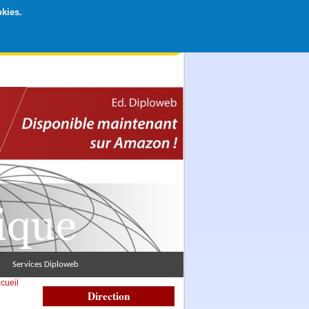
okies.
rticipation libre par CB ou Paypal, Merci !
Services Diploweb
cueil
Direction