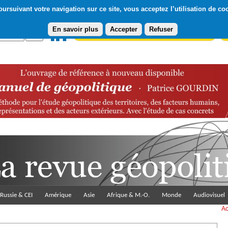
ursuivant votre navigation sur ce site, vous acceptez l’utilisation de co
En savoir plus
Accepter
Refuser
Abonnement gratuit à la Lettre du Diploweb
Pa
Russie & CEI
Amérique
Asie
Afrique & M.-O.
Monde
Audiovisuel
Ac