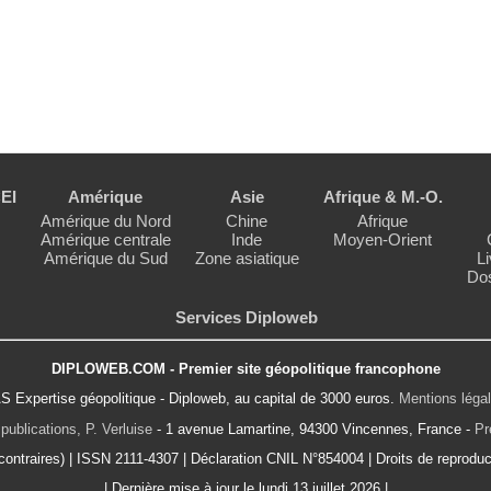
EI
Amérique
Asie
Afrique & M.-O.
Amérique du Nord
Chine
Afrique
Amérique centrale
Inde
Moyen-Orient
Amérique du Sud
Zone asiatique
Li
Dos
Services Diploweb
DIPLOWEB.COM - Premier site géopolitique francophone
S Expertise géopolitique - Diploweb, au capital de 3000 euros.
Mentions léga
publications, P. Verluise
- 1 avenue Lamartine, 94300 Vincennes, France -
Pr
ontraires) | ISSN 2111-4307 | Déclaration CNIL N°854004 | Droits de reproduct
| Dernière mise à jour le lundi 13 juillet 2026 |