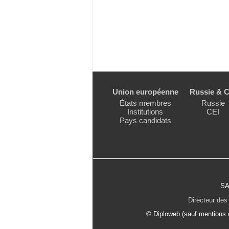
Union européenne
Russie & C
États membres
Russie
Institutions
CEI
Pays candidats
SA
Directeur des 
© Diploweb (sauf mentions c