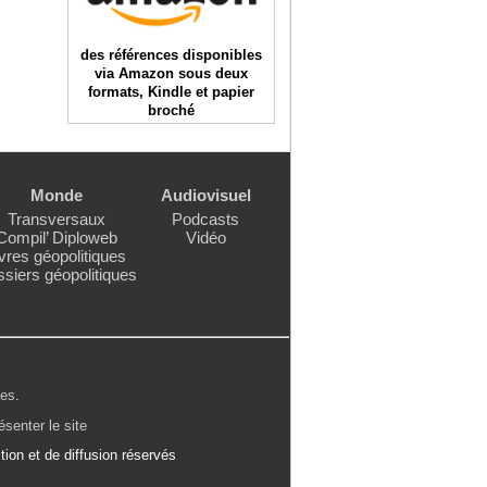
des références disponibles
via Amazon sous deux
formats, Kindle et papier
broché
Monde
Audiovisuel
Transversaux
Podcasts
Compil’ Diploweb
Vidéo
vres géopolitiques
siers géopolitiques
les
.
ésenter le site
ion et de diffusion réservés