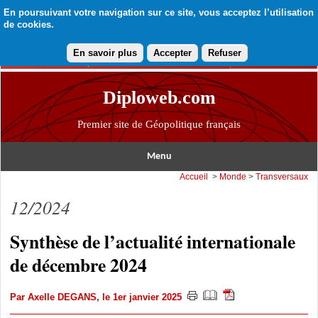
En poursuivant votre navigation sur ce site, vous acceptez l’utilisation
de cookies.
En savoir plus
Accepter
Refuser
Diploweb.com
Premier site de Géopolitique français
Menu
Accueil
>
Monde
>
Transversaux
12/2024
Synthèse de l’actualité internationale
de décembre 2024
Par
Axelle DEGANS
, le 1er janvier 2025