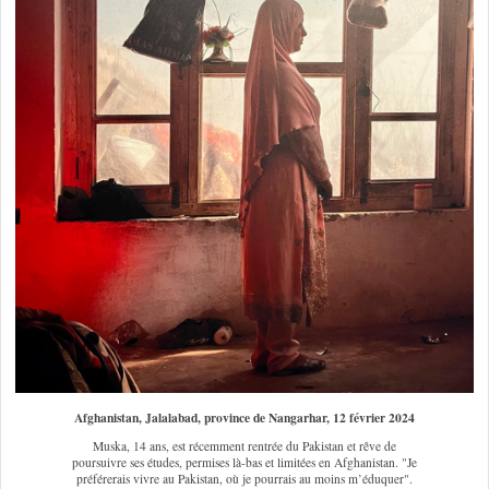
Afghanistan, Jalalabad, province de Nangarhar, 12 février 2024
Muska, 14 ans, est récemment rentrée du Pakistan et rêve de
poursuivre ses études, permises là-bas et limitées en Afghanistan. "Je
préférerais vivre au Pakistan, où je pourrais au moins m’éduquer".