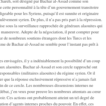
-Chareh, soit désigné par Bachar al-Assad comme son
 cette personnalité à la tête d’un gouvernement transitoire
igeable pour les Syriens, puisqu’il est sunnite et originaire
oulèvement syrien. De plus, il n’a pas pris part à la répression.
crise sous la surveillance rapprochée de généraux alaouites qui
e manœuvre. Adepte de la négociation, il peut compter pour
r de nombreux soutiens étrangers dont les Turcs et les
ime de Bachar al-Assad ne semble pour l’instant pas prêt à
s envisagées, il y a indéniablement la possibilité d’un coup
aux alaouites. Bachar al-Assad et son cercle rapproché ont
responsables (militaires alaouites) du régime syrien. Or il
r que la réponse exclusivement répressive n’a jamais fait
in de ce cercle. Les nombreuses dissensions internes ne
 débat, j’en veux pour preuve les nombreux attentats au cœur
ir. Ces actions ont probablement atteint un tel degré de
ation d’agents internes proches du pouvoir. En effet, ces