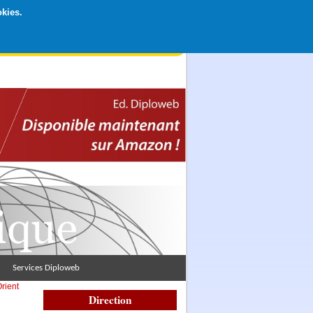
okies.
rticipation libre par CB ou Paypal, Merci !
Services Diploweb
rient
Direction