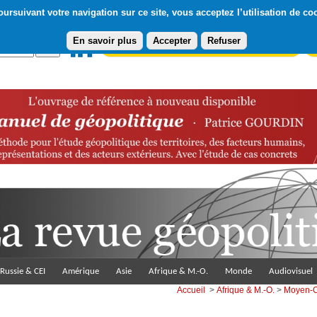
ursuivant votre navigation sur ce site, vous acceptez l’utilisation de co
En savoir plus
Accepter
Refuser
Abonnement gratuit à la Lettre du Diploweb
Pa
Russie & CEI
Amérique
Asie
Afrique & M.-O.
Monde
Audiovisuel
Accueil
>
Afrique & M.-O.
>
Moyen-O