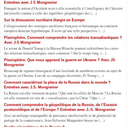
Entretien avec J S Mongrenier
Pourquoi la notion d’Occident reste-t-elle essentielle à l’intelligence de l’histoire
universelle comme à celle des équilibres géopolitiques des (…)
Sur la dissuasion nucléaire élargie en Europe
L’élargissement des stratégies nucléaires française et britannique au continent
européen demeure hypothétique. Il reste qu’une telle perspective (…)
Planisphère. Comment comprendre les relations transatlantiques ?
Avec J-S Mongrenier
Le retour de Donald Trump à la Maison Blanche pourrait redistribuer les cartes
des relations transatlantiques, mais comment ? Sur le temps long, (…)
Planisphère. Que nous apprend la guerre en Ukraine ? Avec JS
Mongrenier
Beaucoup de signaux témoignent d’une lassitude de nombreux acteurs au sujet de
la guerre en Ukraine. Lors de sa campagne électorale, D. Trump (…)
Comment caractériser la place de la Russie dans le monde ?
Entretien avec J.S. Mongrenier
La Russie est-elle vraiment un paria ? Qui sont les alliés de Moscou ? La Russie
est-elle vraiment en voie de « vassalisation » par la Chine ? Que (…)
Comment comprendre la géopolitique de la Russie, de l’Eurasie
postsoviétique et de l’Europe ? Entretien avec J.-S. Mongrenier
Avec un mélange remarquable de puissance intellectuelle et de générosité du
partage de la connaissance, Jean-Sylvestre Mongrenier brosse un (…)