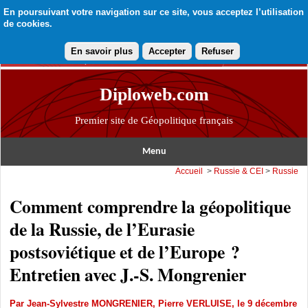
En poursuivant votre navigation sur ce site, vous acceptez l’utilisation
de cookies.
En savoir plus
Accepter
Refuser
Diploweb.com
Premier site de Géopolitique français
Menu
Accueil
>
Russie & CEI
>
Russie
Comment comprendre la géopolitique
de la Russie, de l’Eurasie
postsoviétique et de l’Europe ?
Entretien avec J.-S. Mongrenier
Par
Jean-Sylvestre MONGRENIER
,
Pierre VERLUISE
, le 9 décembre