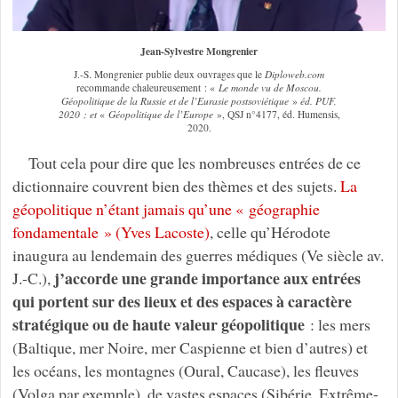
Jean-Sylvestre Mongrenier
J.-S. Mongrenier publie deux ouvrages que le
Diploweb.com
recommande chaleureusement : «
Le monde vu de Moscou.
Géopolitique de la Russie et de l’Eurasie postsoviétique
»
éd. PUF,
2020 ; et
«
Géopolitique de l’Europe
», QSJ n°4177, éd. Humensis,
2020.
Tout cela pour dire que les nombreuses entrées de ce
dictionnaire couvrent bien des thèmes et des sujets.
La
géopolitique n’étant jamais qu’une « géographie
fondamentale » (Yves Lacoste)
, celle qu’Hérodote
inaugura au lendemain des guerres médiques (Ve siècle av.
j’accorde une grande importance aux entrées
J.-C.),
qui portent sur des lieux et des espaces à caractère
stratégique ou de haute valeur géopolitique
: les mers
(Baltique, mer Noire, mer Caspienne et bien d’autres) et
les océans, les montagnes (Oural, Caucase), les fleuves
(Volga par exemple), de vastes espaces (Sibérie, Extrême-