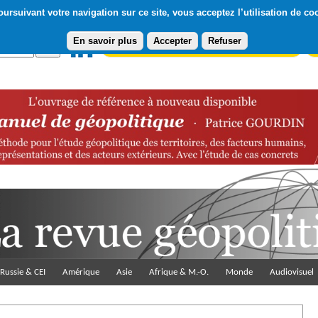
ursuivant votre navigation sur ce site, vous acceptez l’utilisation de co
En savoir plus
Accepter
Refuser
Abonnement gratuit à la Lettre du Diploweb
Pa
Russie & CEI
Amérique
Asie
Afrique & M.-O.
Monde
Audiovisuel