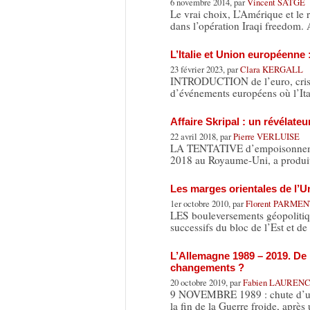
6 novembre 2014, par
Vincent SATGE
Le vrai choix, L’Amérique et le 
dans l’opération Iraqi freedom.
L’Italie et Union européenne :
23 février 2023, par
Clara KERGALL
INTRODUCTION de l’euro, crise 
d’événements européens où l’Ita
Affaire Skripal : un révélate
22 avril 2018, par
Pierre VERLUISE
LA TENTATIVE d’empoisonnement 
2018 au Royaume-Uni, a produit
Les marges orientales de l’U
1er octobre 2010, par
Florent PARME
LES bouleversements géopolitiq
successifs du bloc de l’Est et d
L’Allemagne 1989 – 2019. De 
changements ?
20 octobre 2019, par
Fabien LAUREN
9 NOVEMBRE 1989 : chute d’un m
la fin de la Guerre froide, aprè