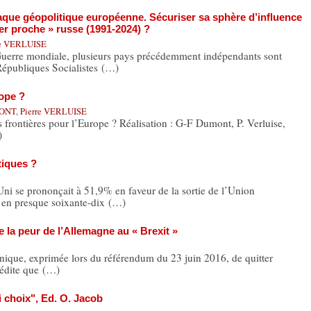
laque géopolitique européenne. Sécuriser sa sphère d’influence
nger proche » russe (1991-2024) ?
re VERLUISE
rre mondiale, plusieurs pays précédemment indépendants sont
 Républiques Socialistes (…)
rope ?
MONT
,
Pierre VERLUISE
 frontières pour l’Europe ? Réalisation : G-F Dumont, P. Verluise,
)
tiques ?
i se prononçait à 51,9% en faveur de la sortie de l’Union
en presque soixante-dix (…)
 la peur de l’Allemagne au « Brexit »
que, exprimée lors du référendum du 23 juin 2016, de quitter
nédite que (…)
i choix", Ed. O. Jacob