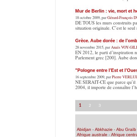
Mur de Berlin : vie, mort et 
18 octobre 2009, par
Gérard-François
DE TOUS les murs construits par
situation originale. C’est le seu
Grèce. Aube dorée : de l’omb
28 novembre 2015, par
Anaïs VOY-GIL
EN 2012, le parti d’inspiration n
Parlement grec [200]. Aube dor
"Pologne entre l’Est et l’Oue
16 septembre 2009, par
Pierre VERLU
NE SERAIT-CE que parce qu’il s
2004, il importe de connaître l’h
1
2
3
Abidjan
-
Abkhazie
-
Abu Graïb
Afrique australe
-
Afrique centr