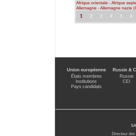
Afrique orientale
-
Afrique sept
Allemagne
-
Allemagne nazie (I
1
2
3
4
5
6
Union européenne
Russie & C
États membres
Russie
Institutions
CEI
Pays candidats
SA
Directeur des 