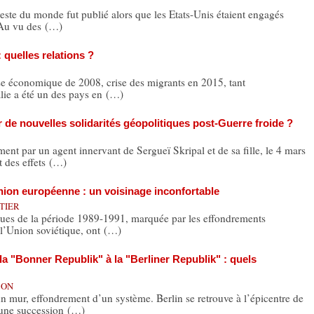
reste du monde fut publié alors que les Etats-Unis étaient engagés
 Au vu des (…)
 quelles relations ?
économique de 2008, crise des migrants en 2015, tant
lie a été un des pays en (…)
ur de nouvelles solidarités géopolitiques post-Guerre froide ?
par un agent innervant de Sergueï Skripal et de sa fille, le 4 mars
 des effets (…)
nion européenne : un voisinage inconfortable
NTIER
ues de la période 1989-1991, marquée par les effondrements
e l’Union soviétique, ont (…)
la "Bonner Republik" à la "Berliner Republik" : quels
CON
ur, effondrement d’un système. Berlin se retrouve à l’épicentre de
s une succession (…)