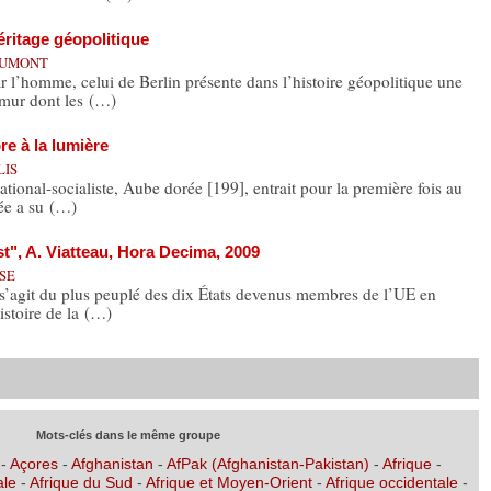
héritage géopolitique
 DUMONT
 l’homme, celui de Berlin présente dans l’histoire géopolitique une
l mur dont les (…)
re à la lumière
LIS
ational-socialiste, Aube dorée [199], entrait pour la première fois au
ée a su (…)
st", A. Viatteau, Hora Decima, 2009
ISE
’agit du plus peuplé des dix États devenus membres de l’UE en
istoire de la (…)
Mots-clés dans le même groupe
-
Açores
-
Afghanistan
-
AfPak (Afghanistan-Pakistan)
-
Afrique
-
ale
-
Afrique du Sud
-
Afrique et Moyen-Orient
-
Afrique occidentale
-