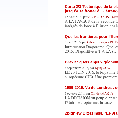
Carte 2/3 Tectonique de la p
jusqu’à se frotter à l’« étra
12 août 2024, par
AB PICTORIS
,
Pier
A LA FAVEUR de la Seconde Gue
intégrés de force à l’Union des
Quelles frontières pour l’Eu
2 avril 2015, par
Gérard-François DU
Introduction Diaporama. Quelles
2015. Diapositive n°1 A LA (…
Brexit : quels enjeux géopoli
6 septembre 2016, par
Djiby SOW
LE 23 JUIN 2016, le Royaume-Un
européenne (UE). Une première 
1989-2019. Vu de Londres : de
6 octobre 2019, par
Olivier MARTY
LA DECISION du peuple britanni
l’Union européenne, fut aussi i
Zbigniew Brzezinski, "Le vra