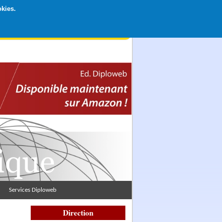
okies.
rticipation libre par CB ou Paypal, Merci !
Services Diploweb
Direction