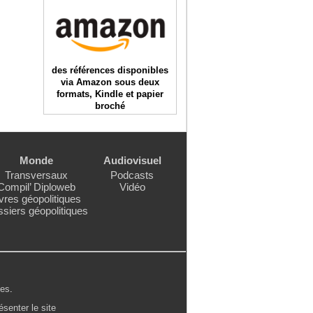
des références disponibles
via Amazon sous deux
formats, Kindle et papier
broché
Monde
Audiovisuel
Transversaux
Podcasts
Compil’ Diploweb
Vidéo
vres géopolitiques
siers géopolitiques
les
.
ésenter le site