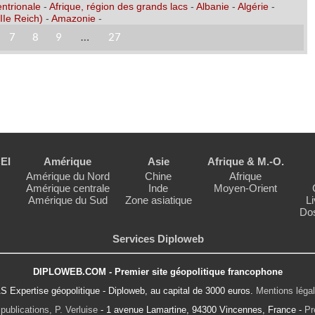
entrionale
-
Afrique, région des grands lacs
-
Albanie
-
Algérie
-
IIe Reich)
-
Amazonie
-
7
8
9
…
27
EI
Amérique
Asie
Afrique & M.-O.
Amérique du Nord
Chine
Afrique
Amérique centrale
Inde
Moyen-Orient
Amérique du Sud
Zone asiatique
Li
Dos
Services Diploweb
DIPLOWEB.COM - Premier site géopolitique francophone
S Expertise géopolitique - Diploweb, au capital de 3000 euros.
Mentions léga
publications, P. Verluise
- 1 avenue Lamartine, 94300 Vincennes, France -
Pr