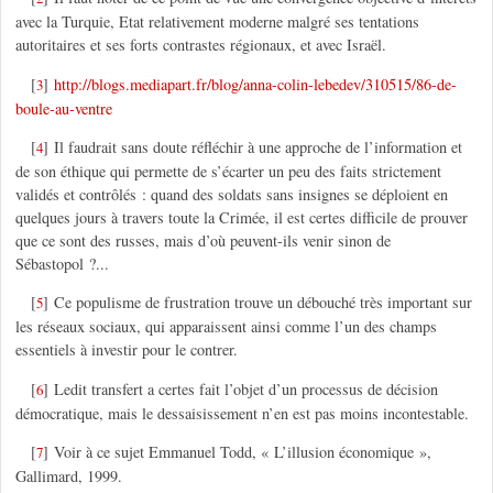
avec la Turquie, Etat relativement moderne malgré ses tentations
autoritaires et ses forts contrastes régionaux, et avec Israël.
[
]
http://blogs.mediapart.fr/blog/anna-colin-lebedev/310515/86-de-
3
boule-au-ventre
[
]
Il faudrait sans doute réfléchir à une approche de l’information et
4
de son éthique qui permette de s’écarter un peu des faits strictement
validés et contrôlés : quand des soldats sans insignes se déploient en
quelques jours à travers toute la Crimée, il est certes difficile de prouver
que ce sont des russes, mais d’où peuvent-ils venir sinon de
Sébastopol ?...
[
]
Ce populisme de frustration trouve un débouché très important sur
5
les réseaux sociaux, qui apparaissent ainsi comme l’un des champs
essentiels à investir pour le contrer.
[
]
Ledit transfert a certes fait l’objet d’un processus de décision
6
démocratique, mais le dessaisissement n’en est pas moins incontestable.
[
]
Voir à ce sujet Emmanuel Todd, « L’illusion économique »,
7
Gallimard, 1999.