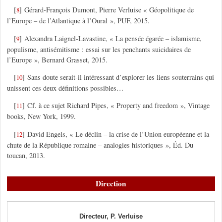
[
]
Gérard-François Dumont, Pierre Verluise « Géopolitique de
8
l’Europe – de l’Atlantique à l’Oural », PUF, 2015.
[
]
Alexandra Laignel-Lavastine, « La pensée égarée – islamisme,
9
populisme, antisémitisme : essai sur les penchants suicidaires de
l’Europe », Bernard Grasset, 2015.
[
]
Sans doute serait-il intéressant d’explorer les liens souterrains qui
10
unissent ces deux définitions possibles…
[
]
Cf. à ce sujet Richard Pipes, « Property and freedom », Vintage
11
books, New York, 1999.
[
]
David Engels, « Le déclin – la crise de l’Union européenne et la
12
chute de la République romaine – analogies historiques », Éd. Du
toucan, 2013.
Direction
Directeur, P. Verluise