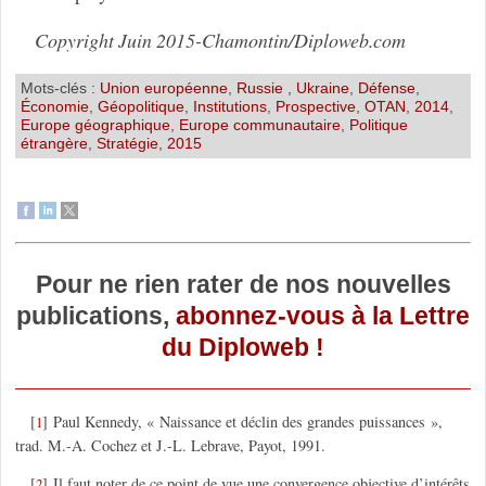
Copyright Juin 2015-Chamontin/Diploweb.com
Mots-clés :
Union européenne
,
Russie
,
Ukraine
,
Défense
,
Économie
,
Géopolitique
,
Institutions
,
Prospective
,
OTAN
,
2014
,
Europe géographique
,
Europe communautaire
,
Politique
étrangère
,
Stratégie
,
2015
Pour ne rien rater de nos nouvelles
publications,
abonnez-vous à la Lettre
du Diploweb !
[
]
Paul Kennedy, « Naissance et déclin des grandes puissances »,
1
trad. M.-A. Cochez et J.-L. Lebrave, Payot, 1991.
[
]
Il faut noter de ce point de vue une convergence objective d’intérêts
2