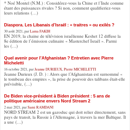
* Noé Montel (N.M.) : Considérez-vous la Chine et l’Inde comme
étant des puissances rivales ? Si non, comment qualifieriez-vous
leurs relations (…)
Diaspora. Les Libanais d’Israël : « traitres » ou exilés ?
30 août 2021, par
Lama FAKIH
EN 2019, la chaine de télévision israélienne Keshet 12 diffuse la
8e édition de l’émission culinaire « Masterchef Israël ». Parmi
les (…)
Quel avenir pour l’Afghanistan ? Entretien avec Pierre
Micheletti
16 octobre 2021, par
Jeanne DURIEUX
,
Pierre MICHELETTI
Jeanne Durieux (J. D. ) : Alors que l’Afghanistan est surnommé «
le tombeau des empires », la prise de pouvoir des talibans était-elle
prévisible, (…)
De Biden vice-président à Biden président : 5 ans de
politique américaine envers Nord Stream 2
2 mai 2021, par
Sami RAMDANI
NORD STREAM 2 est un gazoduc qui doit relier directement, sans
pays de transit, la Russie à l’Allemagne, à travers la mer Baltique. Il
a une (…)