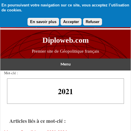
En poursuivant votre navigation sur ce site, vous acceptez l’utilisation
de cookies.
En savoir plus
Accepter
Refuser
Diploweb.com
Premier site de Géopolitique français
Menu
Mot-clé :
2021
Articles liés à ce mot-clé :