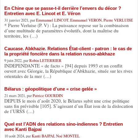
En Chine que se passe-t-il derrière l’envers du décor ?
Entretien avec E. Lincot et E. Véron
31 janvier 2021, par
Emmanuel LINCOT
,
Emmanuel VERON
,
Pierre VERLUISE
* Pierre Verluise (P. V) : La puissance repose sur la combinaison
d’une multitude de paramètres évolutifs, dont la maîtrise du
territoire, les (…)
Caucase. Abkhazie. Relations État-client - patron : le cas de
la propriété foncière dans la relation russo-abkhaze
9 juin 2022, par
Robin LETERRIER
INDEPENDANTE « de facto » [94] depuis 1993 et un conflit
ouvert avec Géorgie, la République d’Abkhazie, située sur les rives
orientales de la mer (…)
Bélarus : géopolitique d’une « crise gelée »
21 mars 2021, par
Patrice GOURDIN
DEPUIS le mois d’août 2020, le Bélarus subit une crise politique
sans fin prévisible [105]. S’agissant d’un État issu de la dislocation
de l’URSS (…)
Quel est l’ADN des relations sino-indiennes ? Entretien
avec Kanti Bajpai
10 août 2024, par
Kanti BAJPAI
,
Noé MONTEL