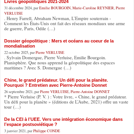
Livres géopolitiques 2021-2024
31 décembre 2024, par
Emilie BOURGOIN
,
Marie-Caroline REYNIER
,
Pierre
VERLUISE
. Henry Farrell, Abraham Newman, L’Empire souterrain -
Comment les États-Unis ont fait des réseaux mondiaux une arme
de guerre, Paris, Odile (…)
Dossier géopolitique : Mers et océans au coeur de la
mondialisation
22 octobre 2025, par
Pierre VERLUISE
. Sylvain Domergue, Pierre Verluise, Emilie Bourgoin.
Planisphère. Que nous apprend la géopolitique des espaces
maritimes ? Avec S. Domergue (…)
Chine, le grand prédateur. Un défi pour la planète.
Pourquoi ? Entretien avec Pierre-Antoine Donnet
26 septembre 2021, par
Pierre VERLUISE
,
Pierre-Antoine DONNET
* Pierre Verluise (P. V. ) : Votre livre, « Chine, le grand prédateur.
Un défi pour la planète » (éditions de L’Aube, 2021) offre un vaste
tour (…)
De la CEI à l’UEE. Vers une intégration économique dans
l’espace postsoviétique ?
3 janvier 2021, par
Philippe CONDE