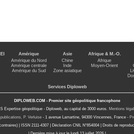
EI
Amérique
Asie
Afrique & M.-O.
Amérique du Nord
Chine
Afrique
Amérique centrale
Inde
Moyen-Orient
Amérique du Sud
Zone asiatique
Li
Dos
Services Diploweb
DIPLOWEB.COM - Premier site géopolitique francophone
S Expertise géopolitique - Diploweb, au capital de 3000 euros.
Mentions léga
publications, P. Verluise
- 1 avenue Lamartine, 94300 Vincennes, France -
Pr
ontraires) | ISSN 2111-4307 | Déclaration CNIL N°854004 | Droits de reproduct
| Dernière mise à jour le lundi 13 juillet 2026 |