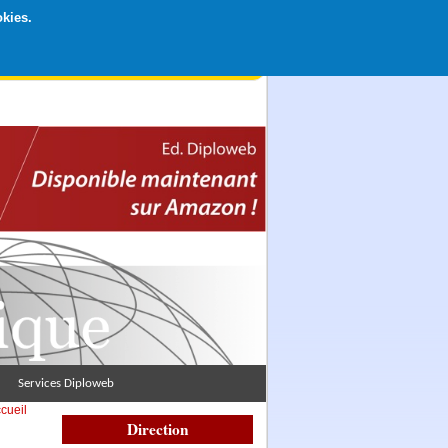
okies.
rticipation libre par CB ou Paypal, Merci !
Services Diploweb
cueil
Direction