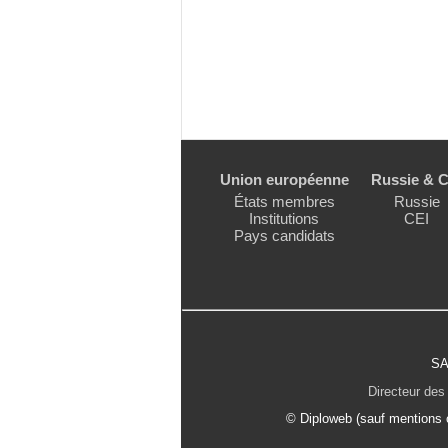
Union européenne
Russie & C
États membres
Russie
Institutions
CEI
Pays candidats
SA
Directeur des 
© Diploweb (sauf mentions c