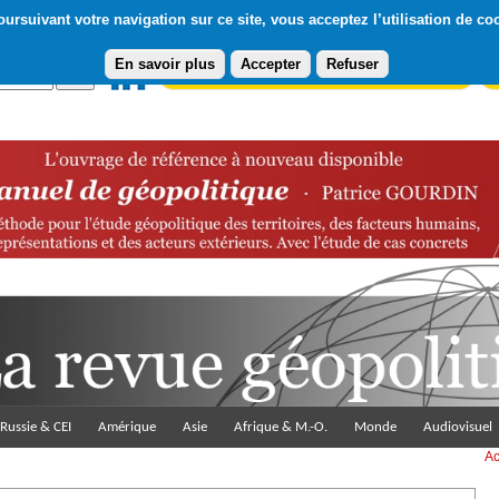
ursuivant votre navigation sur ce site, vous acceptez l’utilisation de co
En savoir plus
Accepter
Refuser
Abonnement gratuit à la Lettre du Diploweb
Pa
Russie & CEI
Amérique
Asie
Afrique & M.-O.
Monde
Audiovisuel
Ac