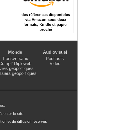
des références disponibles
via Amazon sous deux
formats, Kindle et papier
broché
Monde
Audiovisuel
Transversaux
Podcasts
Compil’ Diploweb
Vidéo
vres géopolitiques
siers géopolitiques
les
.
ésenter le site
ion et de diffusion réservés